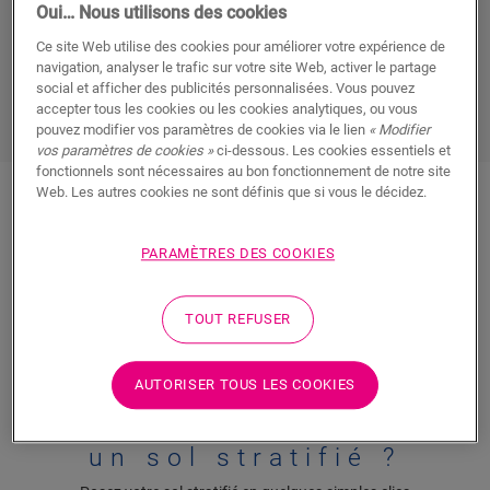
voulez évidemment qu’il soit posé le plus vite possible, et
Oui… Nous utilisons des cookies
de préférence sans problèmes. Faites poser votre sol par
Ce site Web utilise des cookies pour améliorer votre expérience de
un professionnel expérimenté
ou occupez-vous-en
vous-
navigation, analyser le trafic sur votre site Web, activer le partage
même
: à vous de choisir !
social et afficher des publicités personnalisées. Vous pouvez
accepter tous les cookies ou les cookies analytiques, ou vous
pouvez modifier vos paramètres de cookies via le lien
« Modifier
vos paramètres de cookies »
ci-dessous. Les cookies essentiels et
fonctionnels sont nécessaires au bon fonctionnement de notre site
Web. Les autres cookies ne sont définis que si vous le décidez.
COMMENT POSER UN
PARAMÈTRES DES COOKIES
SOL QUICK-STEP ?
TOUT REFUSER
AUTORISER TOUS LES COOKIES
Comment poser
un sol stratifié ?