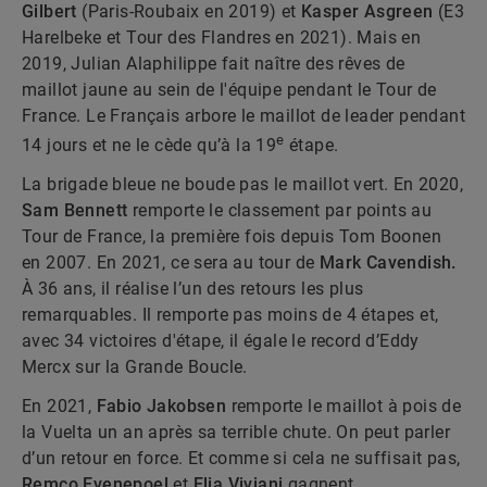
Gilbert
(Paris-Roubaix en 2019) et
Kasper Asgreen
(E3
Harelbeke et Tour des Flandres en 2021). Mais en
2019, Julian Alaphilippe fait naître des rêves de
maillot jaune au sein de l'équipe pendant le Tour de
France. Le Français arbore le maillot de leader pendant
e
14 jours et ne le cède qu’à la 19
étape.
La brigade bleue ne boude pas le maillot vert. En 2020,
Sam Bennett
remporte le classement par points au
Tour de France, la première fois depuis Tom Boonen
en 2007. En 2021, ce sera au tour de
Mark Cavendish.
À 36 ans, il réalise l’un des retours les plus
remarquables. Il remporte pas moins de 4 étapes et,
avec 34 victoires d'étape, il égale le record d’Eddy
Mercx sur la Grande Boucle.
En 2021,
Fabio Jakobsen
remporte le maillot à pois de
la Vuelta un an après sa terrible chute. On peut parler
d’un retour en force. Et comme si cela ne suffisait pas,
Remco Evenepoel
et
Elia Viviani
gagnent