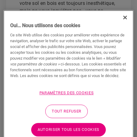
votre sol en bois est toujours inesthétique,
mais ne vous inquiétez pas - vous ne
devez pas refaire tout le sol. Remplacez
simplement la lame endommagée en
Oui… Nous utilisons des cookies
suivant ces étapes
.
Ce site Web utilise des cookies pour améliorer votre expérience de
navigation, analyser le trafic sur votre site Web, activer le partage
social et afficher des publicités personnalisées. Vous pouvez
Tout d'abord, assurez-vous que la
accepter tous les cookies ou les cookies analytiques, ou vous
partie intacte de votre sol est bien
pouvez modifier vos paramètres de cookies via le lien
« Modifier
vos paramètres de cookies »
ci-dessous. Les cookies essentiels et
protégée
avant de commencer. Vous
fonctionnels sont nécessaires au bon fonctionnement de notre site
pouvez utiliser une sous-couche ou
Web. Les autres cookies ne sont définis que si vous le décidez.
un morceau de tissu.
Marquez la lame
que vous souhaitez
PARAMÈTRES DES COOKIES
remplacer avec du ruban adhésif.
Cela vous aidera à éviter les lames
intactes.
TOUT REFUSER
Utilisez votre scie plongeante pour
effectuer
deux coupes parallèles
AUTORISER TOUS LES COOKIES
dans le sens de la longueur
de la