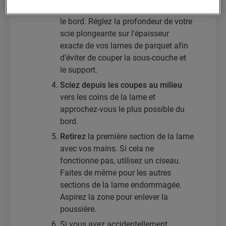
lame. Laissez 10 centimètres depuis
le bord. Réglez la profondeur de votre
scie plongeante sur l'épaisseur
exacte de vos lames de parquet afin
d’éviter de couper la sous-couche et
le support.
Sciez depuis les coupes au milieu
vers les coins de la lame et
approchez-vous le plus possible du
bord.
Retirez
la première section de la lame
avec vos mains. Si cela ne
fonctionne pas, utilisez un ciseau.
Faites de même pour les autres
sections de la lame endommagée.
Aspirez la zone pour enlever la
poussière.
Si vous avez accidentellement