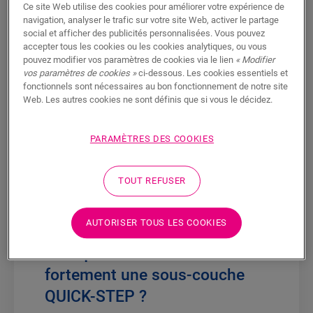
Ce site Web utilise des cookies pour améliorer votre expérience de
nécessaire. Si ce n’est pas le cas, nous
navigation, analyser le trafic sur votre site Web, activer le partage
vous recommandons fortement d’utiliser
social et afficher des publicités personnalisées. Vous pouvez
accepter tous les cookies ou les cookies analytiques, ou vous
une
sous-couche Quick-Step
en
pouvez modifier vos paramètres de cookies via le lien
« Modifier
combinaison avec Click Flex Vinyl et
vos paramètres de cookies »
ci-dessous. Les cookies essentiels et
Alpha Vinyl. Gardez à l’esprit que les sous-
fonctionnels sont nécessaires au bon fonctionnement de notre site
couches Quick-Step agissent également
Web. Les autres cookies ne sont définis que si vous le décidez.
comme une
barrière acoustique
supplémentaire
.
PARAMÈTRES DES COOKIES
Étant donné que le Quick-Step Alpha Vinyl
Pad est doté d'une sous-couche intégrée, il
TOUT REFUSER
est interdit de poser une sous-couche
séparée avant d'installer le Quick-Step
AUTORISER TOUS LES COOKIES
Alpha Vinyl Pad.
Pourquoi recommandons-nous
fortement une sous-couche
QUICK-STEP ?