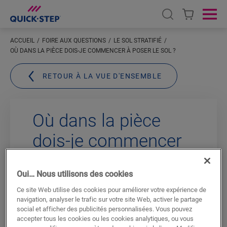
Open search
Ope
ACCUEIL
FOIRE AUX QUESTIONS
LE SOL STRATIFIÉ
OÙ DANS LA PIÈCE DOIS-JE COMMENCER À POSER LE SOL ?
RETOUR À LA VUE D'ENSEMBLE
Où dans la pièce
dois-je commencer
à poser le sol ?
Oui… Nous utilisons des cookies
Nous vous recommandons de commencer
Ce site Web utilise des cookies pour améliorer votre expérience de
navigation, analyser le trafic sur votre site Web, activer le partage
à l’écart du mur où vous poserez votre
social et afficher des publicités personnalisées. Vous pouvez
première lame en pleine largeur.
accepter tous les cookies ou les cookies analytiques, ou vous
Commencez le long du mur le plus long de