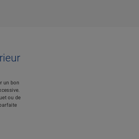
rieur
er un bon
xcessive.
quet ou de
parfaite