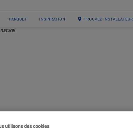
PARQUET
INSPIRATION
TROUVEZ INSTALLATEU
TES ENTRER L’É
IEUR AVEC DES
ILLÉES ET QUI
s utilisons des cookies
Le jaune et l’orange symbolisent l’optimi