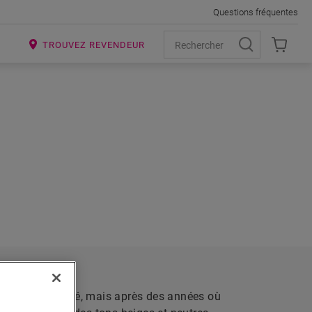
Questions fréquentes
R
TROUVEZ REVENDEUR
TÉ À
 TEINTES
CK-STEP
sme et la vitalité, mais après des années où