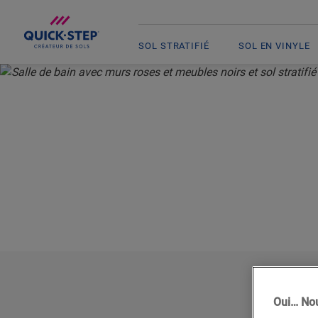
SOL STRATIFIÉ
SOL EN VINYLE
ACCUEIL
HISTOIRES DE QUICK-STEP
DES TEINTES ENSOLEILLÉES
FAI
L’INTÉR
ENSOLE
Oui… Nou