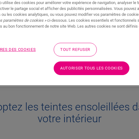
le minimalisme a dominé la décoration d'
 utilise des cookies pour améliorer votre expérience de navigation, analyser le tr
comme palette de couleurs principale, il
s sols
ctiver le partage social et afficher des publicités personnalisées. Vous pouvez 
 ou les cookies analytiques, ou vous pouvez modifier vos paramètres de cookies
s'habituer à ces couleurs vives. En assoc
teintes
os paramètres de cookies »
ci-dessous. Les cookies essentiels et fonctionnels 
bon sol
stratifié
,
vinyle
ou
bois
Quick-Step
s au bon fonctionnement de notre site Web. Les autres cookies ne sont définis 
accueillant qui célèbre la joie de l'été to
llées ?
RES DES COOKIES
TOUT REFUSER
JOUEZ AVEC LES TEINTES ENSOLE
AUTORISER TOUS LES COOKIES
ptez les teintes ensoleillées 
votre intérieur