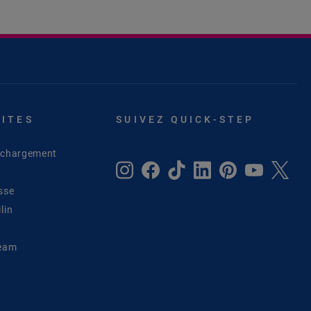
SITES
SUIVEZ QUICK-STEP
léchargement
sse
lin
Team