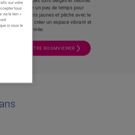
intérieur avec des tons beiges et neutres
afic sur votre
 faudra peut-être un peu de temps pour
accepter tous
 via le lien
«
iant des couleurs jaunes et pêche avec le
sont
, vous pouvez créer un espace vibrant et
que si vous le
ut au long de l'année.
ILLÉES DANS NOTRE ROOMVIEWER
dans