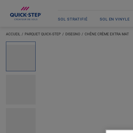
SOL STRATIFIÉ
SOL EN VINYLE
ACCUEIL
PARQUET QUICK-STEP
DISEGNO
CHÊNE CRÈME EXTRA MAT
Saisissez votre localisation
Open image in lightbox