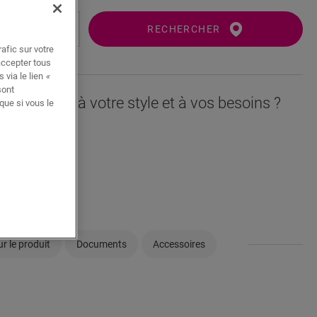
RECHERCHER
afic sur votre
accepter tous
 via le lien
«
sont
orresponde à votre style et à vos besoins ?
que si vous le
èce
llon
r le produit
Documents
Accessoires