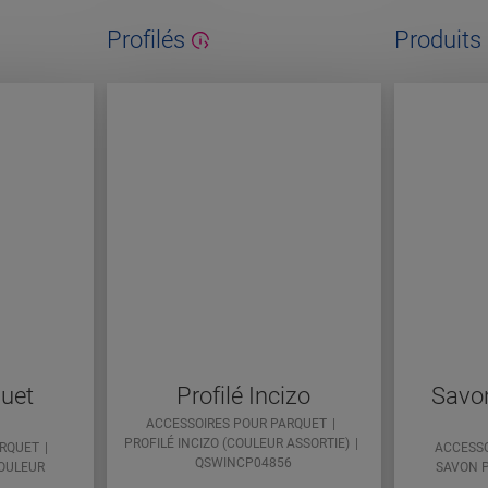
Profilés
Produits 
quet
Profilé Incizo
Savon
a
ACCESSOIRES POUR PARQUET
PROFILÉ INCIZO (COULEUR ASSORTIE)
ARQUET
ACCESSO
QSWINCP04856
OULEUR
SAVON 