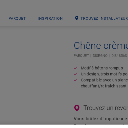
PARQUET
INSPIRATION
TROUVEZ INSTALLATEU
Chêne crème
Open image in lightbox
PARQUET
DISEGNO
DIS4856S
Motif à bâtons rompus
Un design, trois motifs po
Compatible avec un planc
chauffant/rafraîchissant
Trouvez un reve
Vous brûlez d’impatience 
Il y a toujours un revende