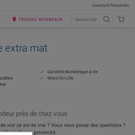
Questions fréquentes
R
TROUVEZ REVENDEUR
 extra mat
Open image in lightbox
Garantie domestique à vie
ssibles
Wood for Life
her
ndeur près de chez vous
de voir ce sol en vrai ? Vous vous posez des questions ?
ur Quick-Step à proximité.