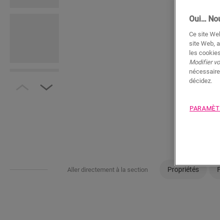
Oui… Nou
Ce site Web
site Web, a
les cookies
Modifier v
nécessaire
décidez.
PARAMÈT
Propriétés
Aller directement à la section