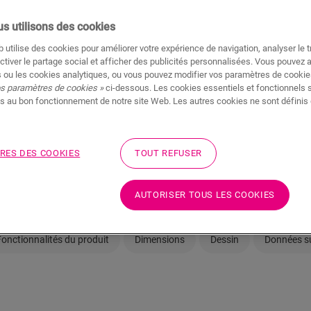
s utilisons des cookies
 utilise des cookies pour améliorer votre expérience de navigation, analyser le tr
ctiver le partage social et afficher des publicités personnalisées. Vous pouvez 
 ou les cookies analytiques, ou vous pouvez modifier vos paramètres de cookies
os paramètres de cookies »
ci-dessous. Les cookies essentiels et fonctionnels 
Pas sûr que ce sol c
s au bon fonctionnement de notre site Web. Les autres cookies ne sont définis 
Afficher dans votre pi
RES DES COOKIES
TOUT REFUSER
Commander un échanti
AUTORISER TOUS LES COOKIES
Fonctionnalités du produit
Dimensions
Dessin
Données su