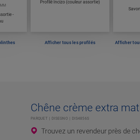
Profilé Incizo (couleur assortie)
6MM
Savon
sortie -
au
plinthes
Afficher tous les profilés
Afficher tou
Chêne crème extra mat
PARQUET
DISEGNO
DIS4856S
Trouvez un revendeur près de c