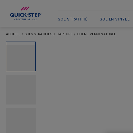
SOL STRATIFIÉ
SOL EN VINYLE
ACCUEIL
SOLS STRATIFIÉS
CAPTURE
CHÊNE VERNI NATUREL
Saisissez votre localisation
Open image in lightbox