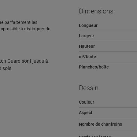
Dimensions
tue parfaitement les
Longueur
 impossible à distinguer du
Largeur
Hauteur
m²/boîte
tch Guard sont jusqu’à
Planches/boîte
s sols.
Dessin
Couleur
Aspect
Nombre de chanfreins