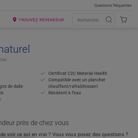
Questions fréquentes
R
TROUVEZ REVENDEUR
naturel
Open image in lightbox
4749
Certificat C2C Material Health
Compatible avec un plancher
gns de dalle
chauffant/rafraîchissant
is
Résistant à l’eau
e
ndeur près de chez vous
de voir ce sol en vrai ? Vous vous posez des questions ?