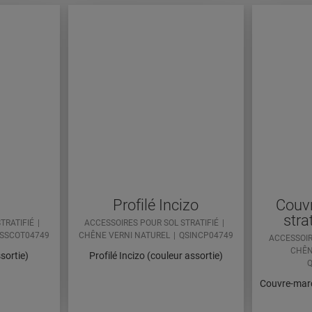
Profilé Incizo
Couv
stra
TRATIFIÉ
ACCESSOIRES POUR SOL STRATIFIÉ
SSCOT04749
CHÊNE VERNI NATUREL
QSINCP04749
ACCESSOIR
CHÊN
sortie)
Profilé Incizo (couleur assortie)
Q
Couvre-marc