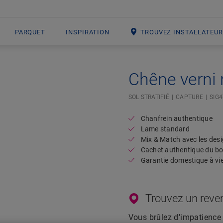
PARQUET
INSPIRATION
TROUVEZ INSTALLATEU
Chêne verni 
Open image in lightbox
SOL STRATIFIÉ
CAPTURE
SIG
Chanfrein authentique
Lame standard
Mix & Match avec les desi
Cachet authentique du bo
Garantie domestique à vi
Trouvez un reve
Vous brûlez d’impatience 