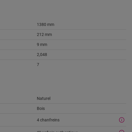
1380 mm
212 mm
9 mm
2,048
7
Naturel
Bois
4 chanfreins