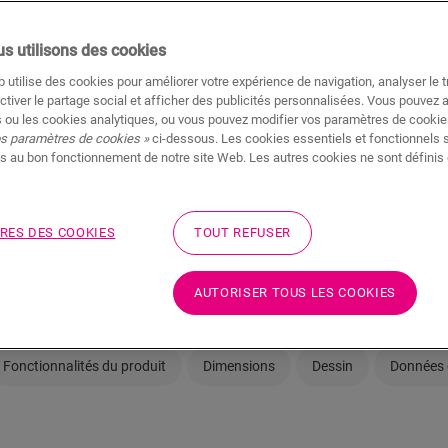
Il y a toujours un revende
s utilisons des cookies
 utilise des cookies pour améliorer votre expérience de navigation, analyser le tr
ctiver le partage social et afficher des publicités personnalisées. Vous pouvez 
 ou les cookies analytiques, ou vous pouvez modifier vos paramètres de cookies
os paramètres de cookies »
ci-dessous. Les cookies essentiels et fonctionnels 
s au bon fonctionnement de notre site Web. Les autres cookies ne sont définis 
Pas sûr que ce sol c
Afficher dans votre pi
RES DES COOKIES
TOUT REFUSER
Commander un échanti
AUTORISER TOUS LES COOKIES
Fonctionnalités du produit
Dimensions
Dessin
Données 