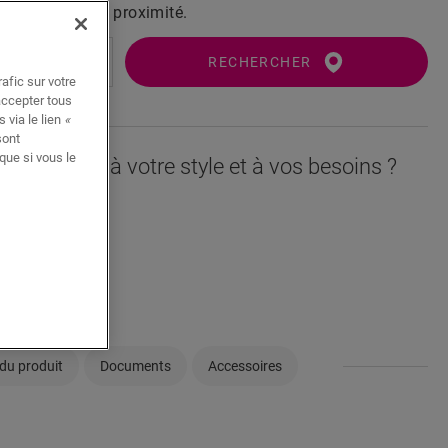
ur Quick-Step à proximité.
RECHERCHER
afic sur votre
accepter tous
 via le lien
«
sont
que si vous le
orresponde à votre style et à vos besoins ?
èce
llon
du produit
Documents
Accessoires