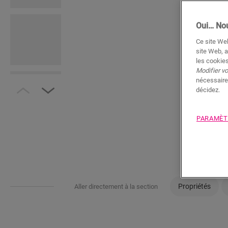
Oui… Nou
Ce site Web
site Web, a
les cookies
Modifier v
nécessaire
décidez.
PARAMÈT
Propriétés
Aller directement à la section