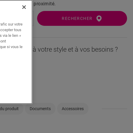
ur Quick-Step à proximité.
RECHERCHER
afic sur votre
accepter tous
 via le lien
«
sont
que si vous le
orresponde à votre style et à vos besoins ?
èce
llon
du produit
Documents
Accessoires