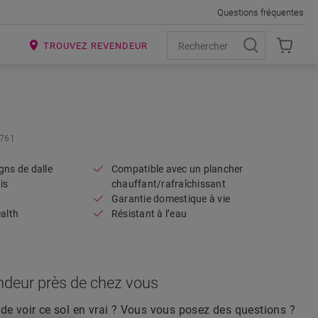
Questions fréquentes
R
TROUVEZ REVENDEUR
Open image in lightbox
4761
gns de dalle
Compatible avec un plancher
is
chauffant/rafraîchissant
Garantie domestique à vie
ealth
Résistant à l’eau
ndeur près de chez vous
de voir ce sol en vrai ? Vous vous posez des questions ?