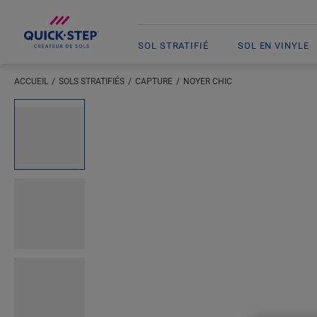
SOL STRATIFIÉ
SOL EN VINYLE
ACCUEIL
SOLS STRATIFIÉS
CAPTURE
NOYER CHIC
Saisissez votre localisation
Open image in lightbox