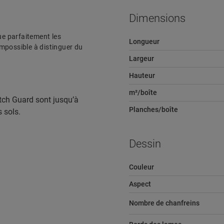
Dimensions
tue parfaitement les
Longueur
 impossible à distinguer du
Largeur
Hauteur
m²/boîte
tch Guard sont jusqu’à
Planches/boîte
s sols.
Dessin
Couleur
Aspect
Nombre de chanfreins