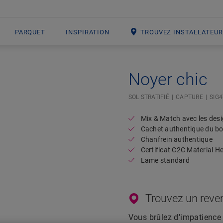
PARQUET
INSPIRATION
TROUVEZ INSTALLATEU
Noyer chic
Open image in lightbox
SOL STRATIFIÉ
CAPTURE
SIG
Mix & Match avec les desi
Cachet authentique du bo
Chanfrein authentique
Certificat C2C Material H
Lame standard
Trouvez un reve
Vous brûlez d’impatience 