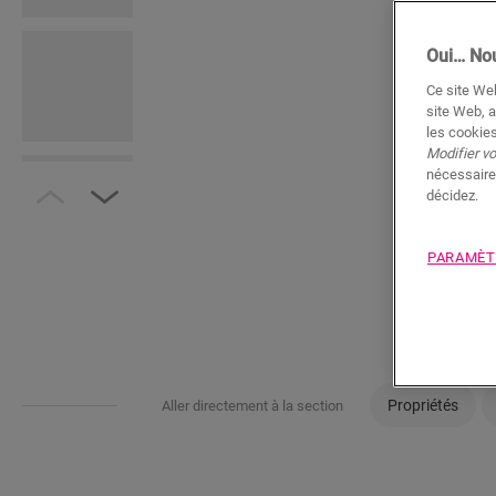
Oui… Nou
Ce site Web
site Web, a
les cookies
Modifier v
nécessaire
décidez.
PARAMÈT
Propriétés
Aller directement à la section