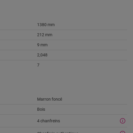
1380 mm
212 mm
9 mm
2,048
7
Marron foncé
Bois
4 chanfreins