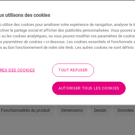
Il y a toujours un revende
s utilisons des cookies
 utilise des cookies pour améliorer votre expérience de navigation, analyser le tr
ctiver le partage social et afficher des publicités personnalisées. Vous pouvez 
 ou les cookies analytiques, ou vous pouvez modifier vos paramètres de cookies
os paramètres de cookies »
ci-dessous. Les cookies essentiels et fonctionnels 
s au bon fonctionnement de notre site Web. Les autres cookies ne sont définis 
Pas sûr que ce sol c
Afficher dans votre pi
RES DES COOKIES
TOUT REFUSER
Commander un échanti
AUTORISER TOUS LES COOKIES
Fonctionnalités du produit
Dimensions
Dessin
Données 