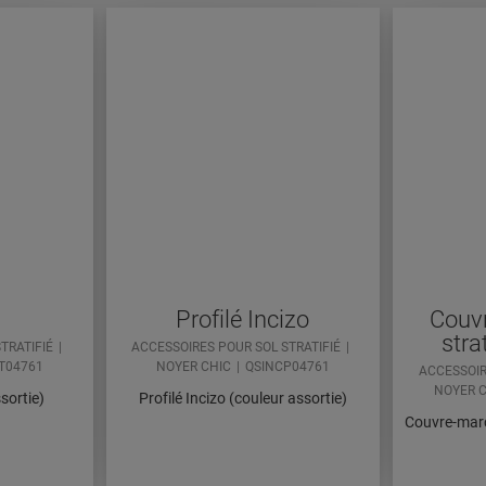
Profilé Incizo
Couv
stra
TRATIFIÉ
ACCESSOIRES POUR SOL STRATIFIÉ
T04761
NOYER CHIC
QSINCP04761
ACCESSOIR
NOYER 
sortie)
Profilé Incizo (couleur assortie)
Couvre-marc