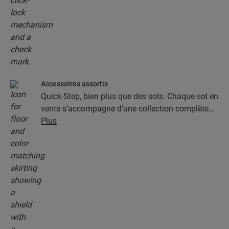
Accessoires assortis
Quick-Step, bien plus que des sols. Chaque sol en
vente s’accompagne d’une collection complète
d’accessoires, parmi lesquels des sous-couches,
Plus
des profilés de finition et des plinthes
parfaitement assortis à la couleur de votre sol.