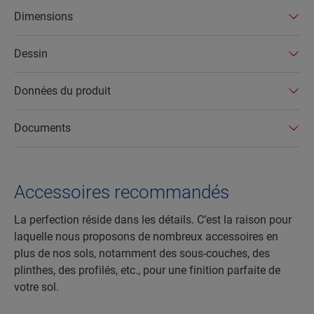
dans des usines écoénergétiques. Par ailleurs, les
Dimensions
sols stratifiés Quick-Step ont une durée de vie
très longue et une garantie de produit étendue, et
Dessin
ils sont faciles à réparer et à retirer.
Données du produit
Documents
Accessoires recommandés
La perfection réside dans les détails. C’est la raison pour
laquelle nous proposons de nombreux accessoires en
plus de nos sols, notamment des sous-couches, des
plinthes, des profilés, etc., pour une finition parfaite de
votre sol.