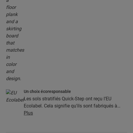
Un choix écoresponsable
Les sols stratifiés Quick-Step ont reçu l’EU
Ecolabel. Cela signifie qu’ils sont fabriqués à
partir d’au moins 80 % de bois issu de sources
Plus
durables, qu’ils évitent les substances nocives
dans leur composition et qu’ils sont produits