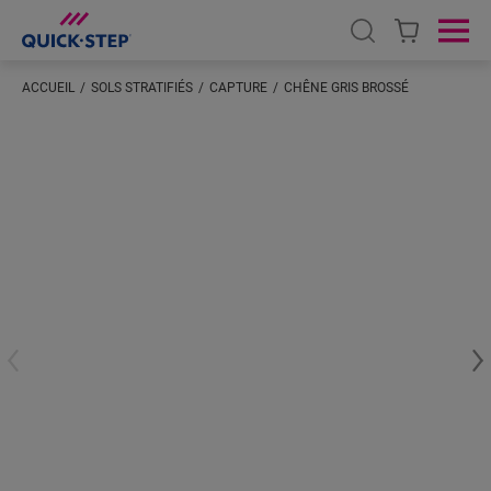
Open search
Ope
ACCUEIL
SOLS STRATIFIÉS
CAPTURE
CHÊNE GRIS BROSSÉ
Saisissez votre localisation