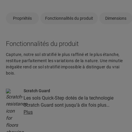
Propriétés
Fonctionnalités du produit
Dimensions
Fonctionnalités du produit
Capture, notre sol stratifié le plus raffiné et le plus étanche,
restitue parfaitement les variations de la nature. Une minutie
inégalée rend ce sol stratifié impossible à distinguer du vrai
bois.
Scratch Guard
Les sols Quick-Step dotés de la technologie
Scratch Guard sont jusqu’à dix fois plus
résistants aux rayures que les autres sols.
Plus