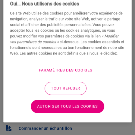
Trouvez un revendeur près de chez
Oui… Nous utilisons des cookies
vous
Ce site Web utilise des cookies pour améliorer votre expérience de
navigation, analyser le trafic sur votre site Web, activer le partage
Vous brûlez d’impatience de voir ce sol en vrai ? Vous
social et afficher des publicités personnalisées. Vous pouvez
accepter tous les cookies ou les cookies analytiques, ou vous
vous posez des questions ? Il y a toujours un
pouvez modifier vos paramètres de cookies via le lien
« Modifier
revendeur Quick-Step à proximité.
vos paramètres de cookies »
ci-dessous. Les cookies essentiels et
fonctionnels sont nécessaires au bon fonctionnement de notre site
Web. Les autres cookies ne sont définis que si vous le décidez.
PARAMÈTRES DES COOKIES
RECHERCHER
TOUT REFUSER
Pas sûr que ce sol corresponde à votre
style et à vos besoins ?
AUTORISER TOUS LES COOKIES
Afficher dans votre pièce
Commander un échantillon