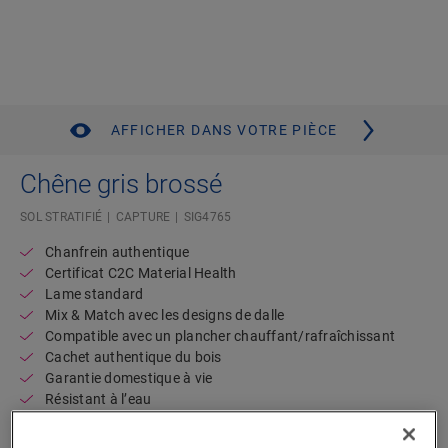
AFFICHER DANS VOTRE PIÈCE
Chêne gris brossé
SOL STRATIFIÉ
CAPTURE
SIG4765
Chanfrein authentique
Certificat C2C Material Health
Lame standard
Mix & Match avec les designs de dalle
Compatible avec un plancher chauffant/rafraîchissant
Cachet authentique du bois
Garantie domestique à vie
Résistant à l’eau