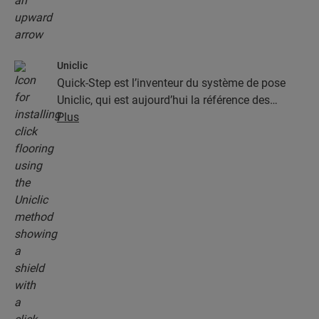
Uniclic
Quick-Step est l’inventeur du système de pose
Uniclic, qui est aujourd’hui la référence des
systèmes de pose par encliquetage. Utilisez le
Plus
système d’encliquetage révolutionnaire et breveté
pour assembler sans effort vos lames.