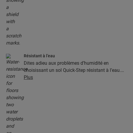
Résistant à l’eau
Dites adieu aux problèmes d’humidité en
choisissant un sol Quick-Step résistant à l’eau.
Ces sols sont non seulement élégants et naturels,
Plus
mais ils sont aussi 100 % résistants à l’humidité,
ce qui rend le nettoyage plus facile que jamais !