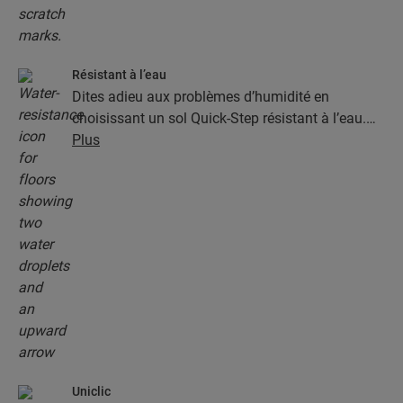
Résistant à l’eau
Dites adieu aux problèmes d’humidité en
choisissant un sol Quick-Step résistant à l’eau.
Ces sols sont non seulement élégants et naturels,
Plus
mais ils sont aussi 100 % résistants à l’humidité,
ce qui rend le nettoyage plus facile que jamais !
Uniclic