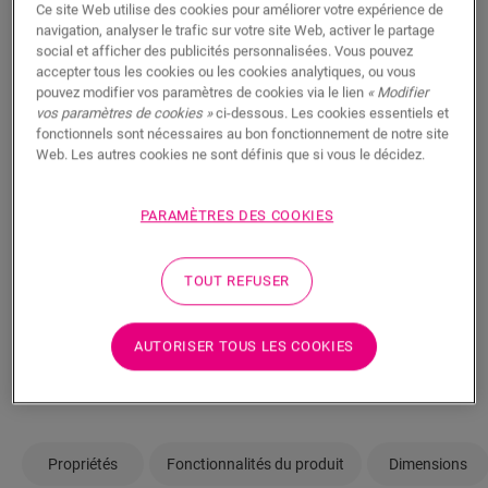
Ce site Web utilise des cookies pour améliorer votre expérience de
vous posez des questions ? Il y a toujours un
navigation, analyser le trafic sur votre site Web, activer le partage
revendeur Quick-Step à proximité.
social et afficher des publicités personnalisées. Vous pouvez
accepter tous les cookies ou les cookies analytiques, ou vous
pouvez modifier vos paramètres de cookies via le lien
« Modifier
vos paramètres de cookies »
ci-dessous. Les cookies essentiels et
fonctionnels sont nécessaires au bon fonctionnement de notre site
Web. Les autres cookies ne sont définis que si vous le décidez.
RECHERCHER
PARAMÈTRES DES COOKIES
Pas sûr que ce sol corresponde à votre
TOUT REFUSER
style et à vos besoins ?
Afficher dans votre pièce
AUTORISER TOUS LES COOKIES
Commander un échantillon
Propriétés
Fonctionnalités du produit
Dimensions