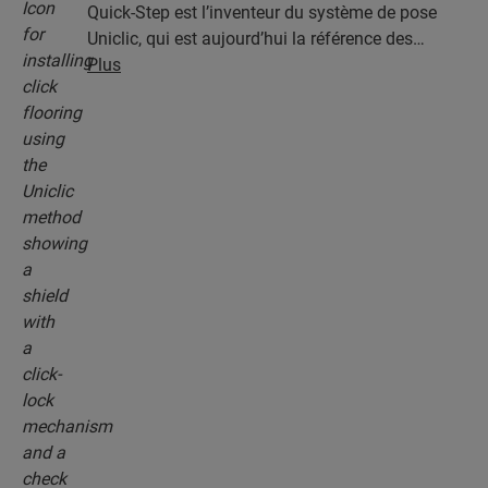
Quick-Step est l’inventeur du système de pose
Uniclic, qui est aujourd’hui la référence des
systèmes de pose par encliquetage. Utilisez le
Plus
système d’encliquetage révolutionnaire et breveté
pour assembler sans effort vos lames.