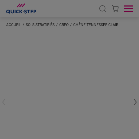
Open search
Ope
ACCUEIL
SOLS STRATIFIÉS
CREO
CHÊNE TENNESSEE CLAIR
Saisissez votre localisation