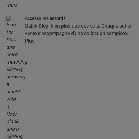
Accessoires assortis
Quick-Step, bien plus que des sols. Chaque sol en
vente s’accompagne d’une collection complète
d’accessoires, parmi lesquels des sous-couches,
Plus
des profilés de finition et des plinthes
parfaitement assortis à la couleur de votre sol.