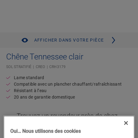
AFFICHER DANS VOTRE PIÈCE
Chêne Tennessee clair
SOL STRATIFIÉ
CREO
CRH3179
Lame standard
Compatible avec un plancher chauffant/rafraîchissant
Résistant à l’eau
20 ans de garantie domestique
Trouvez un revendeur près de chez
vous
Oui… Nous utilisons des cookies
Vous brûlez d’impatience de voir ce sol en vrai ? Vous