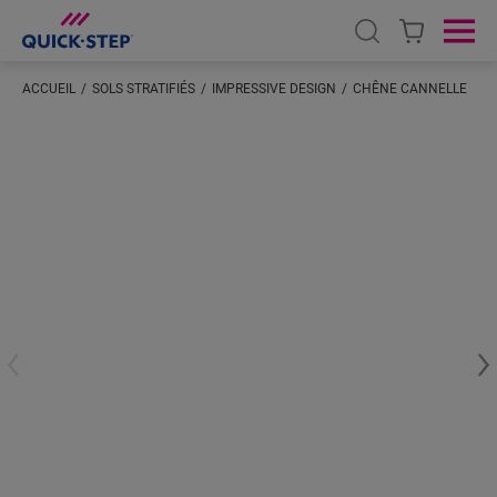
Open search
Ope
ACCUEIL
SOLS STRATIFIÉS
IMPRESSIVE DESIGN
CHÊNE CANNELLE
Saisissez votre localisation