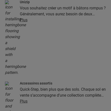
Unizip
Vous souhaitez créer un motif à bâtons rompus ?
Généralement, vous aurez besoin de deux
différents types de lames, A et B, ce qui rendrait
Plus
la pose plus lente et plus délicate. Pas avec les
sols à bâton rompus Quick-Step. Notre
revêtement de sol à bâtons rompus possède un
ingénieux type de lame qui s’emboîte des deux
côtés, grâce au système Unizip. Vous aurez un
nouveau sol à bâtons rompus en un rien de
temps !
Accessoires assortis
Quick-Step, bien plus que des sols. Chaque sol en
vente s’accompagne d’une collection complète
d’accessoires, parmi lesquels des sous-couches,
Plus
des profilés de finition et des plinthes