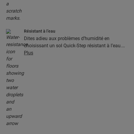
Résistant à l’eau
Dites adieu aux problèmes d’humidité en
choisissant un sol Quick-Step résistant à l’eau.
Ces sols sont non seulement élégants et naturels,
Plus
mais ils sont aussi 100 % résistants à l’humidité,
ce qui rend le nettoyage plus facile que jamais !