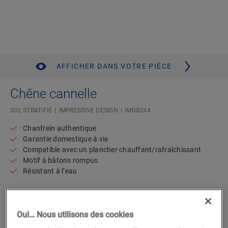
AFFICHER DANS VOTRE PIÈCE
Chêne cannelle
SOL STRATIFIÉ
IMPRESSIVE DESIGN
IMD8244
Chanfrein authentique
Garantie domestique à vie
Compatible avec un plancher chauffant/rafraîchissant
Motif à bâtons rompus
Résistant à l’eau
Trouvez un revendeur près de chez
Oui… Nous utilisons des cookies
vous