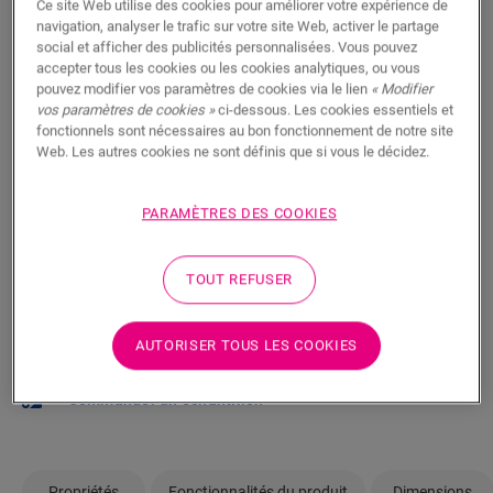
Ce site Web utilise des cookies pour améliorer votre expérience de
Vous brûlez d’impatience de voir ce sol en vrai ? Vous
navigation, analyser le trafic sur votre site Web, activer le partage
vous posez des questions ? Il y a toujours un
social et afficher des publicités personnalisées. Vous pouvez
accepter tous les cookies ou les cookies analytiques, ou vous
revendeur Quick-Step à proximité.
pouvez modifier vos paramètres de cookies via le lien
« Modifier
vos paramètres de cookies »
ci-dessous. Les cookies essentiels et
fonctionnels sont nécessaires au bon fonctionnement de notre site
Web. Les autres cookies ne sont définis que si vous le décidez.
RECHERCHER
PARAMÈTRES DES COOKIES
TOUT REFUSER
Pas sûr que ce sol corresponde à votre
style et à vos besoins ?
AUTORISER TOUS LES COOKIES
Afficher dans votre pièce
Commander un échantillon
Propriétés
Fonctionnalités du produit
Dimensions