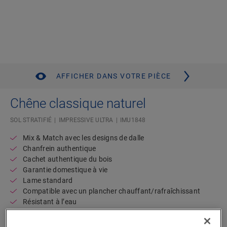
AFFICHER DANS VOTRE PIÈCE
Chêne classique naturel
SOL STRATIFIÉ
IMPRESSIVE ULTRA
IMU1848
Mix & Match avec les designs de dalle
Chanfrein authentique
Cachet authentique du bois
Garantie domestique à vie
Lame standard
Compatible avec un plancher chauffant/rafraîchissant
Résistant à l’eau
Disponible en
2 variantes