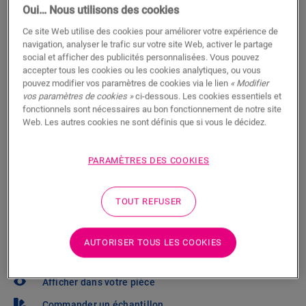
Oui… Nous utilisons des cookies
Trouvez un revendeur près de chez
Ce site Web utilise des cookies pour améliorer votre expérience de
vous
navigation, analyser le trafic sur votre site Web, activer le partage
social et afficher des publicités personnalisées. Vous pouvez
Vous brûlez d’impatience de voir ce sol en vrai ? Vous
accepter tous les cookies ou les cookies analytiques, ou vous
vous posez des questions ? Il y a toujours un
pouvez modifier vos paramètres de cookies via le lien
« Modifier
vos paramètres de cookies »
ci-dessous. Les cookies essentiels et
revendeur Quick-Step à proximité.
fonctionnels sont nécessaires au bon fonctionnement de notre site
Web. Les autres cookies ne sont définis que si vous le décidez.
PARAMÈTRES DES COOKIES
RECHERCHER
TOUT REFUSER
Pas sûr que ce sol corresponde à votre
AUTORISER TOUS LES COOKIES
style et à vos besoins ?
Afficher dans votre pièce
Commander un échantillon