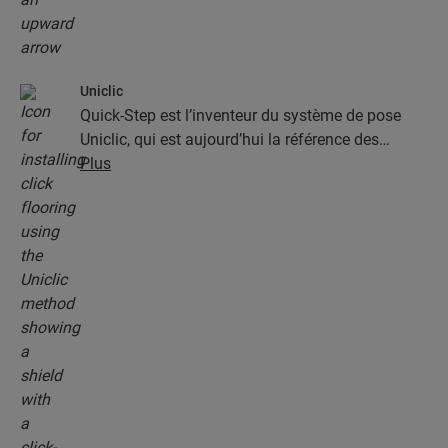
Uniclic
Quick-Step est l’inventeur du système de pose
Uniclic, qui est aujourd’hui la référence des
systèmes de pose par encliquetage. Utilisez le
Plus
système d’encliquetage révolutionnaire et breveté
pour assembler sans effort vos lames.