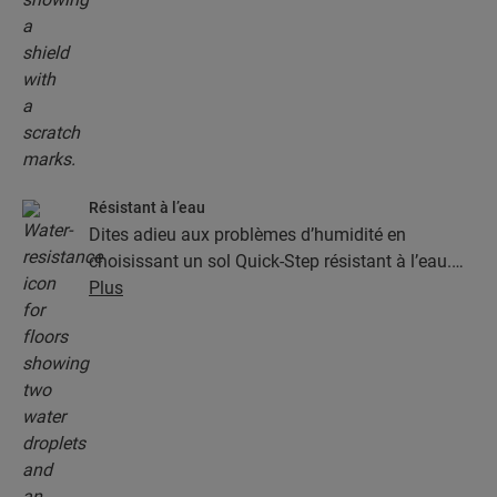
Résistant à l’eau
Dites adieu aux problèmes d’humidité en
choisissant un sol Quick-Step résistant à l’eau.
Ces sols sont non seulement élégants et naturels,
Plus
mais ils sont aussi 100 % résistants à l’humidité,
ce qui rend le nettoyage plus facile que jamais !