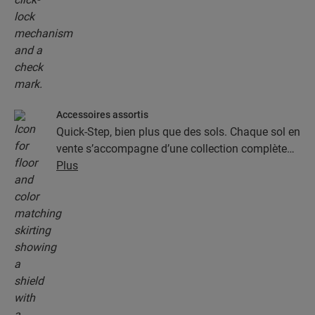
Accessoires assortis
Quick-Step, bien plus que des sols. Chaque sol en
vente s’accompagne d’une collection complète
d’accessoires, parmi lesquels des sous-couches,
Plus
des profilés de finition et des plinthes
parfaitement assortis à la couleur de votre sol.