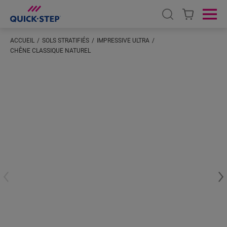
Open search
Ope
ACCUEIL
SOLS STRATIFIÉS
IMPRESSIVE ULTRA
CHÊNE CLASSIQUE NATUREL
Saisissez votre localisation