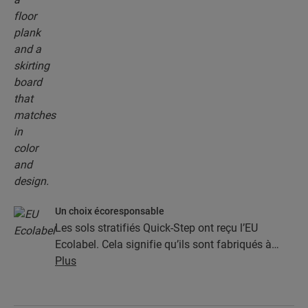
Un choix écoresponsable
Les sols stratifiés Quick-Step ont reçu l’EU
Ecolabel. Cela signifie qu’ils sont fabriqués à
partir d’au moins 80 % de bois issu de sources
Plus
durables, qu’ils évitent les substances nocives
dans leur composition et qu’ils sont produits