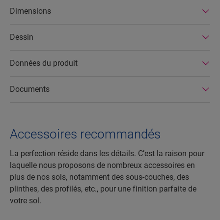
dans des usines écoénergétiques. Par ailleurs, les
Dimensions
sols stratifiés Quick-Step ont une durée de vie
très longue et une garantie de produit étendue, et
Dessin
ils sont faciles à réparer et à retirer.
Données du produit
Documents
Accessoires recommandés
La perfection réside dans les détails. C’est la raison pour
laquelle nous proposons de nombreux accessoires en
plus de nos sols, notamment des sous-couches, des
plinthes, des profilés, etc., pour une finition parfaite de
votre sol.