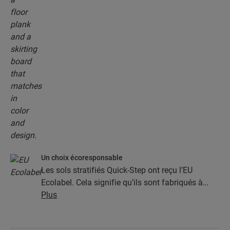
Un choix écoresponsable
Les sols stratifiés Quick-Step ont reçu l’EU
Ecolabel. Cela signifie qu’ils sont fabriqués à
partir d’au moins 80 % de bois issu de sources
Plus
durables, qu’ils évitent les substances nocives
dans leur composition et qu’ils sont produits