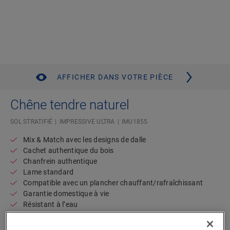
AFFICHER DANS VOTRE PIÈCE
Chêne tendre naturel
SOL STRATIFIÉ
IMPRESSIVE ULTRA
IMU1855
Mix & Match avec les designs de dalle
Cachet authentique du bois
Chanfrein authentique
Lame standard
Compatible avec un plancher chauffant/rafraîchissant
Garantie domestique à vie
Résistant à l’eau
Disponible en
2 variantes