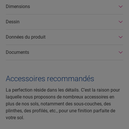
dans des usines écoénergétiques. Par ailleurs, les
Dimensions
sols stratifiés Quick-Step ont une durée de vie
très longue et une garantie de produit étendue, et
Dessin
ils sont faciles à réparer et à retirer.
Données du produit
Documents
Accessoires recommandés
La perfection réside dans les détails. C’est la raison pour
laquelle nous proposons de nombreux accessoires en
plus de nos sols, notamment des sous-couches, des
plinthes, des profilés, etc., pour une finition parfaite de
votre sol.