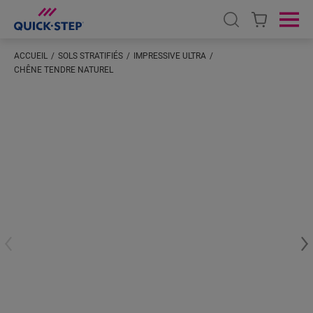
Open search
Ope
ACCUEIL
SOLS STRATIFIÉS
IMPRESSIVE ULTRA
CHÊNE TENDRE NATUREL
Saisissez votre localisation