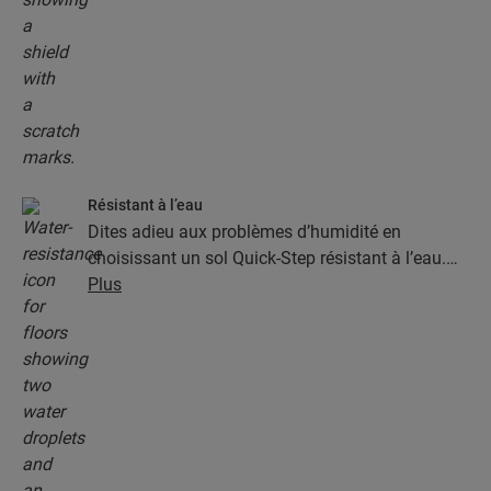
Résistant à l’eau
Dites adieu aux problèmes d’humidité en
choisissant un sol Quick-Step résistant à l’eau.
Ces sols sont non seulement élégants et naturels,
Plus
mais ils sont aussi 100 % résistants à l’humidité,
ce qui rend le nettoyage plus facile que jamais !