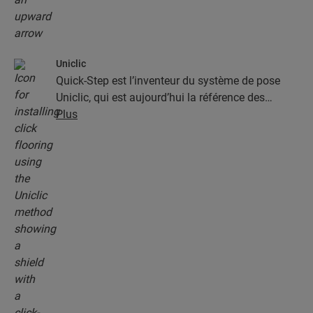
Uniclic
Quick-Step est l’inventeur du système de pose
Uniclic, qui est aujourd’hui la référence des
systèmes de pose par encliquetage. Utilisez le
Plus
système d’encliquetage révolutionnaire et breveté
pour assembler sans effort vos lames.