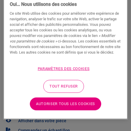
Oui… Nous utilisons des cookies
Trouvez un revendeur près de chez
Ce site Web utilise des cookies pour améliorer votre expérience de
vous
navigation, analyser le trafic sur votre site Web, activer le partage
social et afficher des publicités personnalisées. Vous pouvez
Vous brûlez d’impatience de voir ce sol en vrai ? Vous
accepter tous les cookies ou les cookies analytiques, ou vous
vous posez des questions ? Il y a toujours un
pouvez modifier vos paramètres de cookies via le lien
« Modifier
vos paramètres de cookies »
ci-dessous. Les cookies essentiels et
revendeur Quick-Step à proximité.
fonctionnels sont nécessaires au bon fonctionnement de notre site
Web. Les autres cookies ne sont définis que si vous le décidez.
PARAMÈTRES DES COOKIES
RECHERCHER
TOUT REFUSER
Pas sûr que ce sol corresponde à votre
AUTORISER TOUS LES COOKIES
style et à vos besoins ?
Afficher dans votre pièce
Commander un échantillon