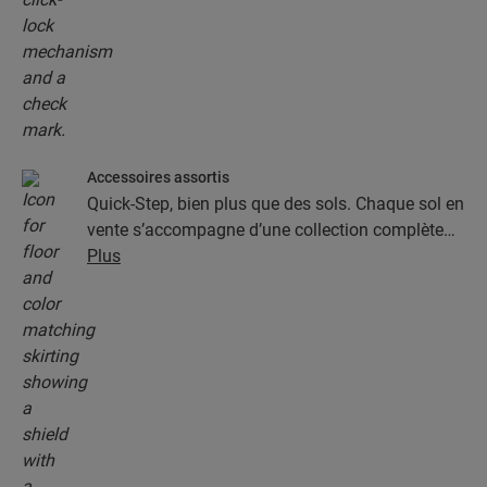
Accessoires assortis
Quick-Step, bien plus que des sols. Chaque sol en
vente s’accompagne d’une collection complète
d’accessoires, parmi lesquels des sous-couches,
Plus
des profilés de finition et des plinthes
parfaitement assortis à la couleur de votre sol.