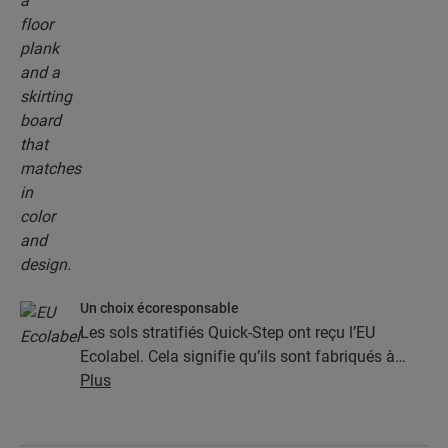
Un choix écoresponsable
Les sols stratifiés Quick-Step ont reçu l’EU
Ecolabel. Cela signifie qu’ils sont fabriqués à
partir d’au moins 80 % de bois issu de sources
Plus
durables, qu’ils évitent les substances nocives
dans leur composition et qu’ils sont produits