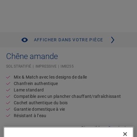
AFFICHER DANS VOTRE PIÈCE
Chêne amande
SOL STRATIFIÉ
IMPRESSIVE
IM8255
Mix & Match avec les designs de dalle
Chanfrein authentique
Lame standard
Compatible avec un plancher chauffant/rafraîchissant
Cachet authentique du bois
Garantie domestique à vie
Résistant à l’eau
Disponible en
2 variantes