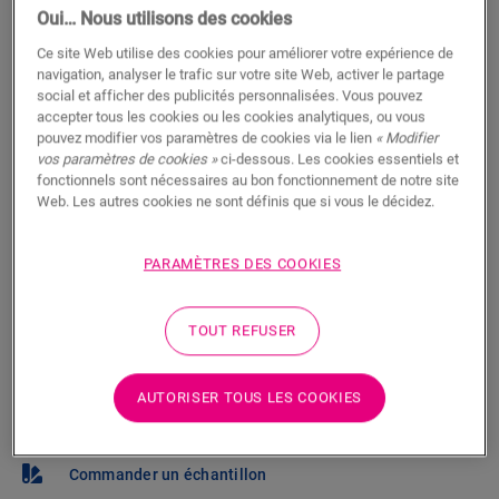
Trouvez un revendeur près de chez
Oui… Nous utilisons des cookies
vous
Ce site Web utilise des cookies pour améliorer votre expérience de
navigation, analyser le trafic sur votre site Web, activer le partage
Vous brûlez d’impatience de voir ce sol en vrai ? Vous
social et afficher des publicités personnalisées. Vous pouvez
vous posez des questions ? Il y a toujours un
accepter tous les cookies ou les cookies analytiques, ou vous
pouvez modifier vos paramètres de cookies via le lien
« Modifier
revendeur Quick-Step à proximité.
vos paramètres de cookies »
ci-dessous. Les cookies essentiels et
fonctionnels sont nécessaires au bon fonctionnement de notre site
Web. Les autres cookies ne sont définis que si vous le décidez.
PARAMÈTRES DES COOKIES
RECHERCHER
TOUT REFUSER
Pas sûr que ce sol corresponde à votre
style et à vos besoins ?
AUTORISER TOUS LES COOKIES
Afficher dans votre pièce
Commander un échantillon