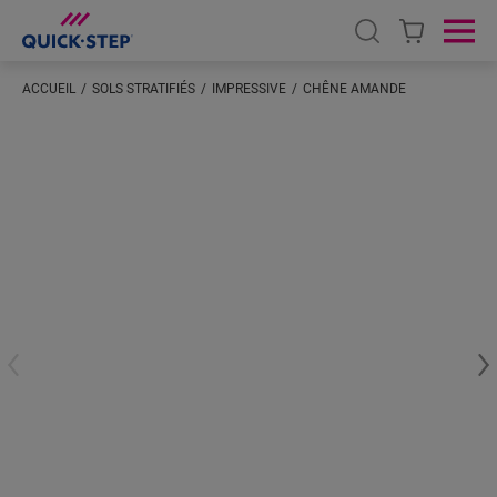
Open search
Ope
ACCUEIL
SOLS STRATIFIÉS
IMPRESSIVE
CHÊNE AMANDE
Saisissez votre localisation