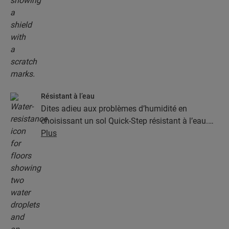
Résistant à l’eau
Dites adieu aux problèmes d’humidité en
choisissant un sol Quick-Step résistant à l’eau.
Ces sols sont non seulement élégants et naturels,
Plus
mais ils sont aussi 100 % résistants à l’humidité,
ce qui rend le nettoyage plus facile que jamais !