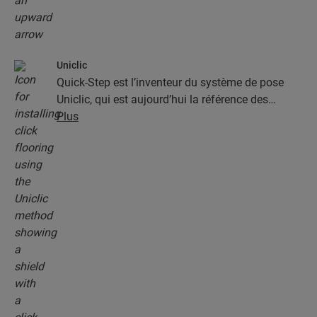
Uniclic
Quick-Step est l’inventeur du système de pose
Uniclic, qui est aujourd’hui la référence des
systèmes de pose par encliquetage. Utilisez le
Plus
système d’encliquetage révolutionnaire et breveté
pour assembler sans effort vos lames.