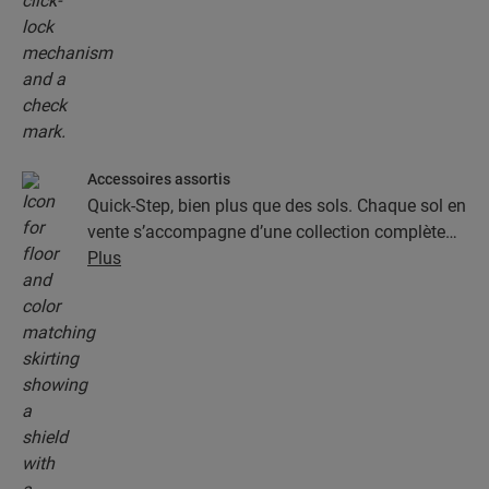
Accessoires assortis
Quick-Step, bien plus que des sols. Chaque sol en
vente s’accompagne d’une collection complète
d’accessoires, parmi lesquels des sous-couches,
Plus
des profilés de finition et des plinthes
parfaitement assortis à la couleur de votre sol.