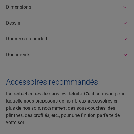
dans des usines écoénergétiques. Par ailleurs, les
Dimensions
sols stratifiés Quick-Step ont une durée de vie
très longue et une garantie de produit étendue, et
Dessin
ils sont faciles à réparer et à retirer.
Données du produit
Documents
Accessoires recommandés
La perfection réside dans les détails. C’est la raison pour
laquelle nous proposons de nombreux accessoires en
plus de nos sols, notamment des sous-couches, des
plinthes, des profilés, etc., pour une finition parfaite de
votre sol.