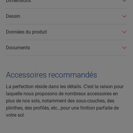
Dimensions
sols stratifiés Quick-Step ont une durée de vie
très longue et une garantie de produit étendue, et
Dessin
ils sont faciles à réparer et à retirer.
Données du produit
Documents
Accessoires recommandés
La perfection réside dans les détails. C’est la raison pour
laquelle nous proposons de nombreux accessoires en
plus de nos sols, notamment des sous-couches, des
plinthes, des profilés, etc., pour une finition parfaite de
votre sol.