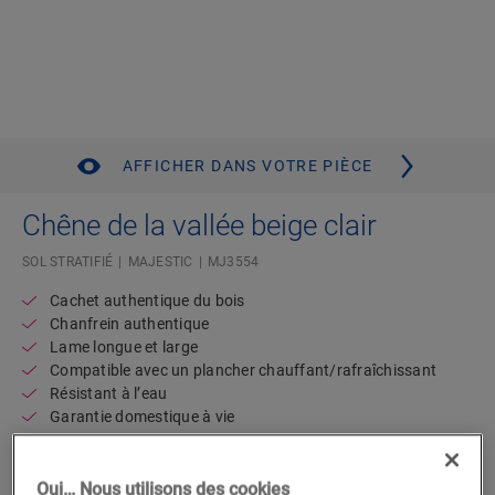
AFFICHER DANS VOTRE PIÈCE
Chêne de la vallée beige clair
SOL STRATIFIÉ
MAJESTIC
MJ3554
Cachet authentique du bois
Chanfrein authentique
Lame longue et large
Compatible avec un plancher chauffant/rafraîchissant
Résistant à l’eau
Garantie domestique à vie
Trouvez un revendeur près de chez
Oui… Nous utilisons des cookies