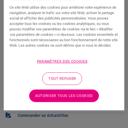
vous
Ce site Web utilise des cookies pour améliorer votre expérience de
navigation, analyser le trafic sur votre site Web, activer le partage
Vous brûlez d’impatience de voir ce sol en vrai ? Vous
social et afficher des publicités personnalisées. Vous pouvez
vous posez des questions ? Il y a toujours un
accepter tous les cookies ou les cookies analytiques, ou vous
pouvez modifier vos paramètres de cookies via le lien
« Modifier
revendeur Quick-Step à proximité.
vos paramètres de cookies »
ci-dessous. Les cookies essentiels et
fonctionnels sont nécessaires au bon fonctionnement de notre site
Web. Les autres cookies ne sont définis que si vous le décidez.
PARAMÈTRES DES COOKIES
RECHERCHER
TOUT REFUSER
Pas sûr que ce sol corresponde à votre
style et à vos besoins ?
AUTORISER TOUS LES COOKIES
Afficher dans votre pièce
Commander un échantillon