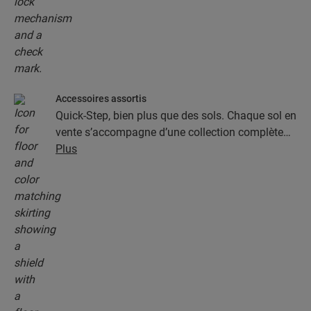
Accessoires assortis
Quick-Step, bien plus que des sols. Chaque sol en
vente s’accompagne d’une collection complète
d’accessoires, parmi lesquels des sous-couches,
Plus
des profilés de finition et des plinthes
parfaitement assortis à la couleur de votre sol.