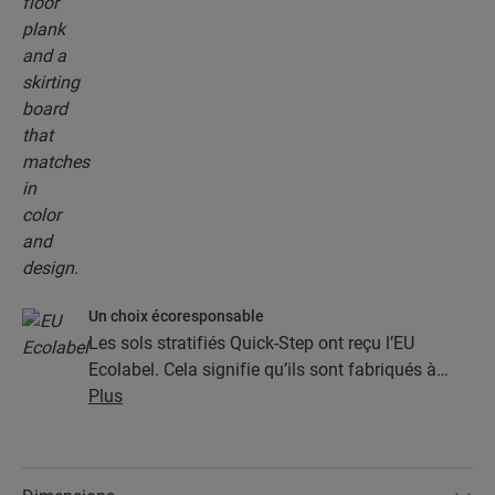
Un choix écoresponsable
Les sols stratifiés Quick-Step ont reçu l’EU
Ecolabel. Cela signifie qu’ils sont fabriqués à
partir d’au moins 80 % de bois issu de sources
Plus
durables, qu’ils évitent les substances nocives
dans leur composition et qu’ils sont produits
dans des usines écoénergétiques. Par ailleurs, les