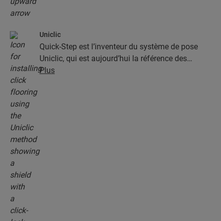
Uniclic
Quick-Step est l’inventeur du système de pose
Uniclic, qui est aujourd’hui la référence des
systèmes de pose par encliquetage. Utilisez le
Plus
système d’encliquetage révolutionnaire et breveté
pour assembler sans effort vos lames.