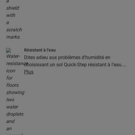
Résistant à l’eau
Dites adieu aux problèmes d’humidité en
choisissant un sol Quick-Step résistant à l’eau.
Ces sols sont non seulement élégants et naturels,
Plus
mais ils sont aussi 100 % résistants à l’humidité,
ce qui rend le nettoyage plus facile que jamais !