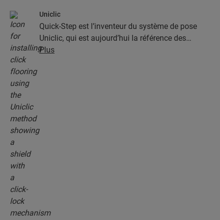
Uniclic
Quick-Step est l’inventeur du système de pose
Uniclic, qui est aujourd’hui la référence des
systèmes de pose par encliquetage. Utilisez le
Plus
système d’encliquetage révolutionnaire et breveté
pour assembler sans effort vos lames.