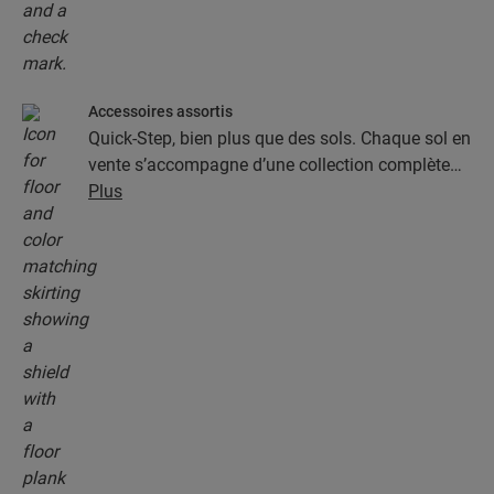
Accessoires assortis
Quick-Step, bien plus que des sols. Chaque sol en
vente s’accompagne d’une collection complète
d’accessoires, parmi lesquels des sous-couches,
Plus
des profilés de finition et des plinthes
parfaitement assortis à la couleur de votre sol.