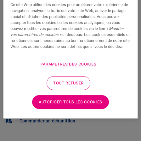
Ce site Web utilise des cookies pour améliorer votre expérience de
navigation, analyser le trafic sur votre site Web, activer le partage
Vous brûlez d’impatience de voir ce sol en vrai ? Vous
social et afficher des publicités personnalisées. Vous pouvez
vous posez des questions ? Il y a toujours un
accepter tous les cookies ou les cookies analytiques, ou vous
revendeur Quick-Step à proximité.
pouvez modifier vos paramètres de cookies via le lien
« Modifier
vos paramètres de cookies »
ci-dessous. Les cookies essentiels et
fonctionnels sont nécessaires au bon fonctionnement de notre site
Web. Les autres cookies ne sont définis que si vous le décidez.
RECHERCHER
PARAMÈTRES DES COOKIES
TOUT REFUSER
Pas sûr que ce sol corresponde à votre
style et à vos besoins ?
AUTORISER TOUS LES COOKIES
Afficher dans votre pièce
Commander un échantillon