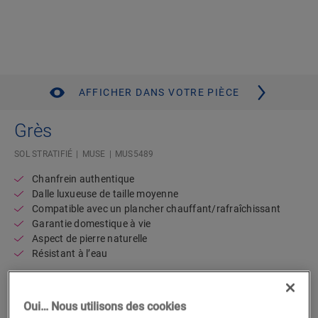
AFFICHER DANS VOTRE PIÈCE
Grès
SOL STRATIFIÉ
MUSE
MUS5489
Chanfrein authentique
Dalle luxueuse de taille moyenne
Compatible avec un plancher chauffant/rafraîchissant
Garantie domestique à vie
Aspect de pierre naturelle
Résistant à l’eau
Trouvez un revendeur près de chez
Oui… Nous utilisons des cookies
vous