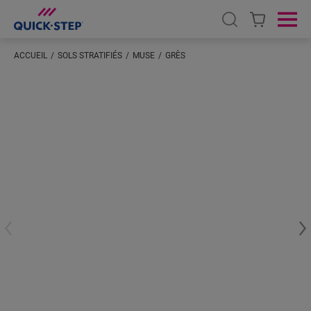
Open search
Ope
ACCUEIL
SOLS STRATIFIÉS
MUSE
GRÈS
Saisissez votre localisation