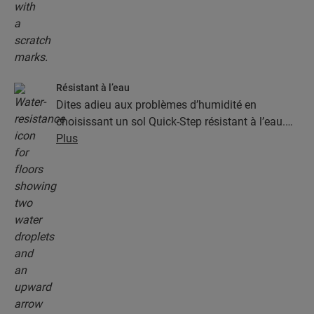
Résistant à l’eau
Dites adieu aux problèmes d’humidité en
choisissant un sol Quick-Step résistant à l’eau.
Ces sols sont non seulement élégants et naturels,
Plus
mais ils sont aussi 100 % résistants à l’humidité,
ce qui rend le nettoyage plus facile que jamais !