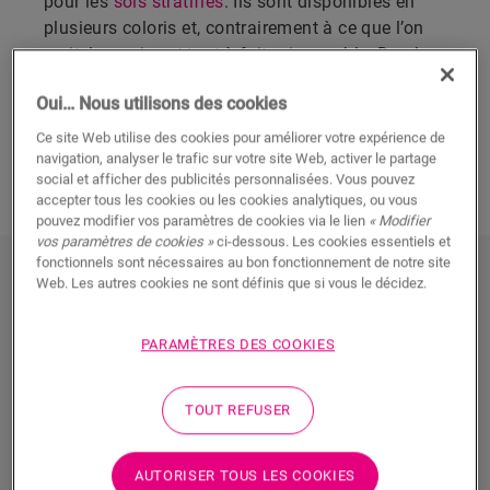
pour les
sols stratifiés
. Ils sont disponibles en
plusieurs coloris et, contrairement à ce que l’on
croit, leur prix est tout à fait raisonnable. De plus,
les sols stratifiés sont conçus pour résister
Oui… Nous utilisons des cookies
longtemps à un usage intensif.
Ce site Web utilise des cookies pour améliorer votre expérience de
navigation, analyser le trafic sur votre site Web, activer le partage
DÉCOUVREZ TOUS NOS SOLS
social et afficher des publicités personnalisées. Vous pouvez
STRATIFIÉS FONCÉS
accepter tous les cookies ou les cookies analytiques, ou vous
pouvez modifier vos paramètres de cookies via le lien
« Modifier
vos paramètres de cookies »
ci-dessous. Les cookies essentiels et
fonctionnels sont nécessaires au bon fonctionnement de notre site
DÉCOUVREZ NOS SOLS
Web. Les autres cookies ne sont définis que si vous le décidez.
STRATIFIÉS FONCÉS
PARAMÈTRES DES COOKIES
TOUT REFUSER
AUTORISER TOUS LES COOKIES