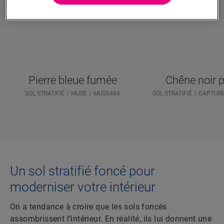
Pierre bleue fumée
Chêne noir p
SOL STRATIFIÉ
MUSE
MUS5484
SOL STRATIFIÉ
CAPTUR
Un sol stratifié foncé pour
moderniser votre intérieur
On a tendance à croire que les sols foncés
assombrissent l’intérieur. En réalité, ils lui donnent une