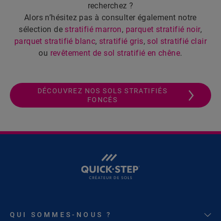
recherchez ?
Alors n’hésitez pas à consulter également notre
sélection de
stratifié marron
,
parquet stratifié noir
,
parquet stratifié blanc
,
stratifié gris
,
sol stratifié clair
ou
revêtement de sol stratifié en chêne
.
DÉCOUVREZ NOS SOLS STRATIFIÉS
FONCÉS
QUI SOMMES-NOUS ?