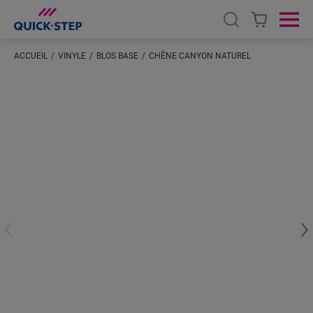
Open search
Ope
ACCUEIL
VINYLE
BLOS BASE
CHÊNE CANYON NATUREL
Saisissez votre localisation