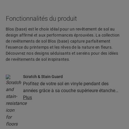
Fonctionnalités du produit
Blos (base) est le choix idéal pour un revêtement de sol au
design affirmé et aux performances éprouvées. La collection
de revêtements de sol Blos (base) capture parfaitement
l’essence du printemps et les rêves de la nature en fleurs.
Découvrez nos designs séduisants et sereins pour des idées
de revêtements de sol inspirantes.
Scratch & Stain Guard
Profitez de votre sol en vinyle pendant des
années grâce à sa couche supérieure étanche
dotée de la technologie Stain & Scratch Guard.
Plus
Cette couche garantit une protection supérieure
contre les rayures, les taches, la saleté et les
marques de friction.