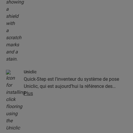
Uniclic
Quick-Step est l’inventeur du système de pose
Uniclic, qui est aujourd’hui la référence des
systèmes de pose par encliquetage. Utilisez le
Plus
système d’encliquetage révolutionnaire et breveté
pour assembler sans effort vos lames.