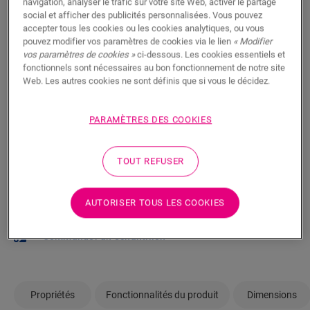
navigation, analyser le trafic sur votre site Web, activer le partage
vous posez des questions ? Il y a toujours un
social et afficher des publicités personnalisées. Vous pouvez
accepter tous les cookies ou les cookies analytiques, ou vous
revendeur Quick-Step à proximité.
pouvez modifier vos paramètres de cookies via le lien
« Modifier
vos paramètres de cookies »
ci-dessous. Les cookies essentiels et
fonctionnels sont nécessaires au bon fonctionnement de notre site
Web. Les autres cookies ne sont définis que si vous le décidez.
RECHERCHER
PARAMÈTRES DES COOKIES
TOUT REFUSER
Pas sûr que ce sol corresponde à votre
style et à vos besoins ?
AUTORISER TOUS LES COOKIES
Afficher dans votre pièce
Commander un échantillon
Propriétés
Fonctionnalités du produit
Dimensions