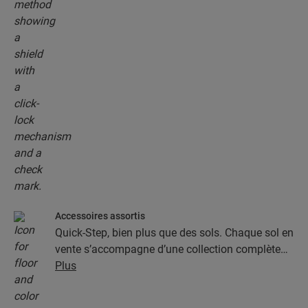
Accessoires assortis
Quick-Step, bien plus que des sols. Chaque sol en
vente s’accompagne d’une collection complète
d’accessoires, parmi lesquels des sous-couches,
Plus
des profilés de finition et des plinthes
parfaitement assortis à la couleur de votre sol.