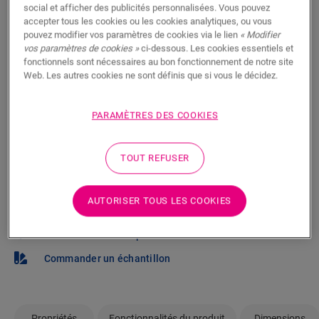
social et afficher des publicités personnalisées. Vous pouvez
Vous brûlez d’impatience de voir ce sol en vrai ? Vous
accepter tous les cookies ou les cookies analytiques, ou vous
vous posez des questions ? Il y a toujours un
pouvez modifier vos paramètres de cookies via le lien
« Modifier
revendeur Quick-Step à proximité.
vos paramètres de cookies »
ci-dessous. Les cookies essentiels et
fonctionnels sont nécessaires au bon fonctionnement de notre site
Web. Les autres cookies ne sont définis que si vous le décidez.
PARAMÈTRES DES COOKIES
RECHERCHER
TOUT REFUSER
Pas sûr que ce sol corresponde à votre
AUTORISER TOUS LES COOKIES
style et à vos besoins ?
Afficher dans votre pièce
Commander un échantillon
Propriétés
Fonctionnalités du produit
Dimensions