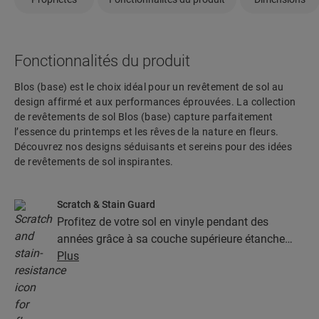
Fonctionnalités du produit
Blos (base) est le choix idéal pour un revêtement de sol au
design affirmé et aux performances éprouvées. La collection
de revêtements de sol Blos (base) capture parfaitement
l’essence du printemps et les rêves de la nature en fleurs.
Découvrez nos designs séduisants et sereins pour des idées
de revêtements de sol inspirantes.
Scratch & Stain Guard
Profitez de votre sol en vinyle pendant des
années grâce à sa couche supérieure étanche
dotée de la technologie Stain & Scratch Guard.
Plus
Cette couche garantit une protection supérieure
contre les rayures, les taches, la saleté et les
marques de friction.