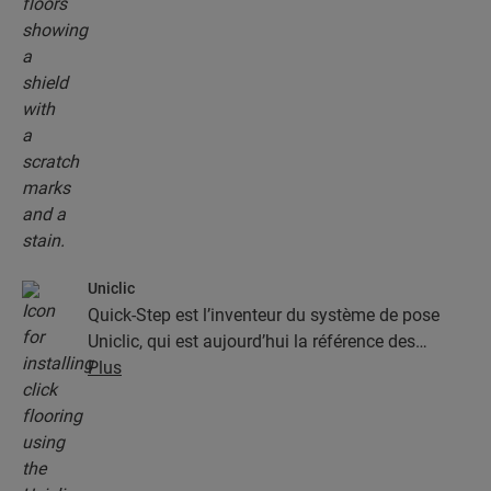
Uniclic
Quick-Step est l’inventeur du système de pose
Uniclic, qui est aujourd’hui la référence des
systèmes de pose par encliquetage. Utilisez le
Plus
système d’encliquetage révolutionnaire et breveté
pour assembler sans effort vos lames.