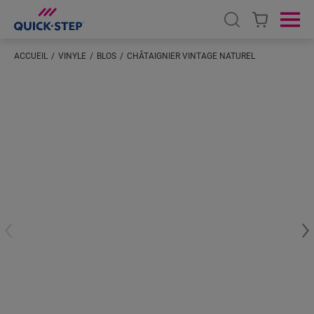
Open search
Ope
ACCUEIL
VINYLE
BLOS
CHÂTAIGNIER VINTAGE NATUREL
Saisissez votre localisation