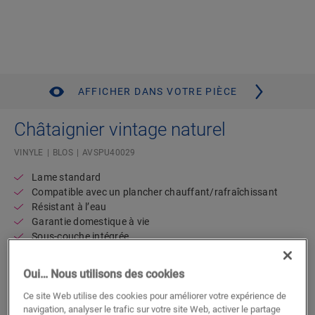
AFFICHER DANS VOTRE PIÈCE
Châtaignier vintage naturel
VINYLE
BLOS
AVSPU40029
Lame standard
Compatible avec un plancher chauffant/rafraîchissant
Résistant à l’eau
Garantie domestique à vie
Sous-couche intégrée
Oui… Nous utilisons des cookies
Trouvez un revendeur près de chez
vous
Ce site Web utilise des cookies pour améliorer votre expérience de
navigation, analyser le trafic sur votre site Web, activer le partage