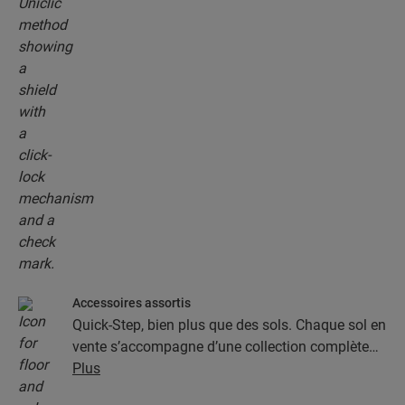
Accessoires assortis
Quick-Step, bien plus que des sols. Chaque sol en
vente s’accompagne d’une collection complète
d’accessoires, parmi lesquels des sous-couches,
Plus
des profilés de finition et des plinthes