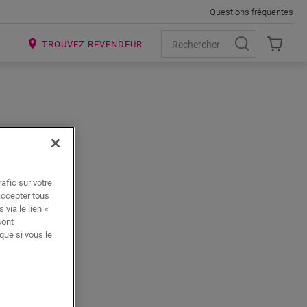
Questions fréquentes
R
TROUVEZ REVENDEUR
afic sur votre
accepter tous
 via le lien
«
i
sont
aires
que si vous le