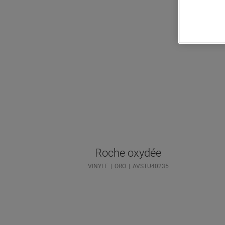
Roche oxydée
VINYLE
ORO
AVSTU40235