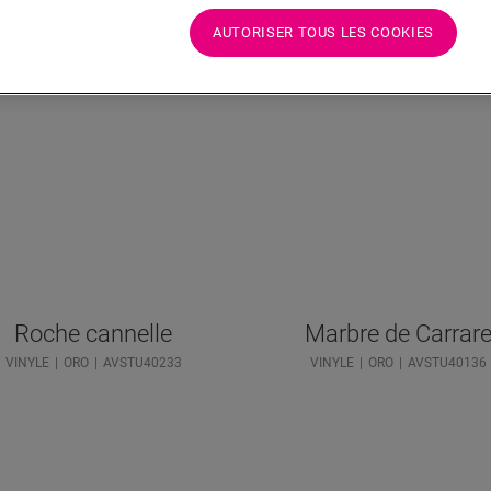
AUTORISER TOUS LES COOKIES
Roche cannelle
Marbre de Carrar
VINYLE
ORO
AVSTU40233
VINYLE
ORO
AVSTU40136