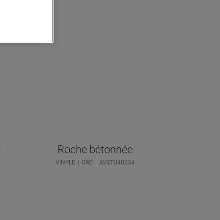
e
Roche bétonnée
VINYLE
ORO
AVSTU40234