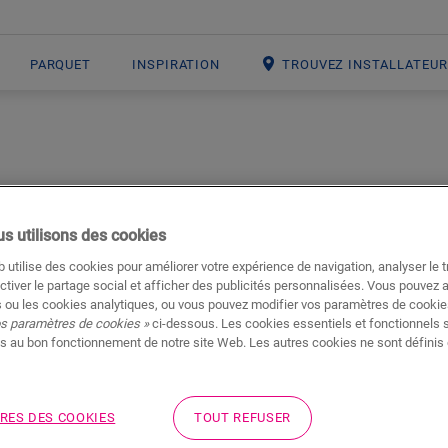
PARQUET
INSPIRATION
TROUVEZ INSTALLATEU
s utilisons des cookies
 utilise des cookies pour améliorer votre expérience de navigation, analyser le tr
ctiver le partage social et afficher des publicités personnalisées. Vous pouvez 
 ou les cookies analytiques, ou vous pouvez modifier vos paramètres de cookies
 du style de ce design. Oro (base) est le choix idéal pour ceux qu
os paramètres de cookies »
ci-dessous. Les cookies essentiels et fonctionnels 
eur maison. Offrant une gamme de nuances, allant des teintes cl
s au bon fonctionnement de notre site Web. Les autres cookies ne sont définis 
ite pour tous les styles d’intérieur, tout en bénéficiant des
RES DES COOKIES
TOUT REFUSER