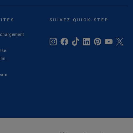
SITES
SUIVEZ QUICK-STEP
léchargement
sse
lin
Team