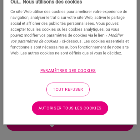
Oui… Nous utilisons des cookies
Ce site Web utilise des cookies pour améliorer votre expérience de
navigation, analyser le trafic sur votre site Web, activer le partage
social et afficher des publicités personnalisées. Vous pouvez
accepter tous les cookies ou les cookies analytiques, ou vous
pouvez modifier vos paramètres de cookies via le lien
« Modifier
Ruban auto-adhésif
vos paramètres de cookies »
ci-dessous. Les cookies essentiels et
fonctionnels sont nécessaires au bon fonctionnement de notre site
ACCESSOIRES POUR SOL STRATIFIÉ
RUBAN ADHÉSIF
NETAPE50
Web. Les autres cookies ne sont définis que si vous le décidez.
Combinable avec des sous-couches
Protection contre l'humidité ascendante
PARAMÈTRES DES COOKIES
Pose étanche
Pose facile
TOUT REFUSER
AUTORISER TOUS LES COOKIES
RECHERCHER