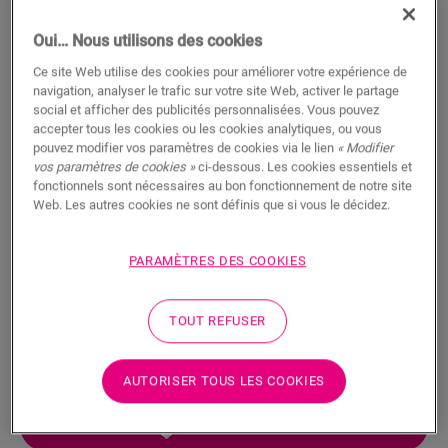
Oui… Nous utilisons des cookies
Ce site Web utilise des cookies pour améliorer votre expérience de
navigation, analyser le trafic sur votre site Web, activer le partage
social et afficher des publicités personnalisées. Vous pouvez
Plinthe à peindre flexible
accepter tous les cookies ou les cookies analytiques, ou vous
pouvez modifier vos paramètres de cookies via le lien
« Modifier
vos paramètres de cookies »
ci-dessous. Les cookies essentiels et
ACCESSOIRES POUR SOL STRATIFIÉ
PLINTHE SOUPLE RÉSISTANTE À L’EAU À PEINDRE
QSFLEXSKR
fonctionnels sont nécessaires au bon fonctionnement de notre site
Web. Les autres cookies ne sont définis que si vous le décidez.
Belle finition
Pour votre sol stratifié
Pour votre parquet
PARAMÈTRES DES COOKIES
Pour votre sol vinyle
Résistant à l’eau
TOUT REFUSER
AUTORISER TOUS LES COOKIES
RECHERCHER