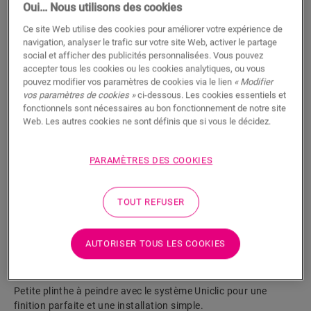
Oui… Nous utilisons des cookies
Ce site Web utilise des cookies pour améliorer votre expérience de
navigation, analyser le trafic sur votre site Web, activer le partage
social et afficher des publicités personnalisées. Vous pouvez
accepter tous les cookies ou les cookies analytiques, ou vous
pouvez modifier vos paramètres de cookies via le lien
« Modifier
Petite plinthe à peindre cliquable
vos paramètres de cookies »
ci-dessous. Les cookies essentiels et
fonctionnels sont nécessaires au bon fonctionnement de notre site
ACCESSOIRES POUR SOL STRATIFIÉ
Web. Les autres cookies ne sont définis que si vous le décidez.
PETITE PLINTHE À PEINDRE CLIQUABLE 240
SFSKCLICKPAINT240
PARAMÈTRES DES COOKIES
TOUT REFUSER
RECHERCHER
AUTORISER TOUS LES COOKIES
Fonctionnalités du produit
Petite plinthe à peindre avec le système Uniclic pour une
finition parfaite et une installation simple.