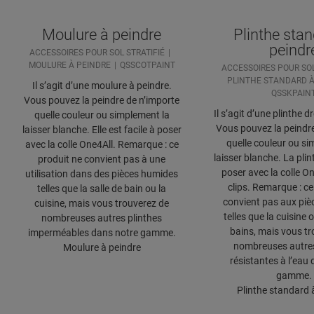
Moulure à peindre
Plinthe stan
peindr
ACCESSOIRES POUR SOL STRATIFIÉ
MOULURE À PEINDRE
QSSCOTPAINT
ACCESSOIRES POUR SOL
PLINTHE STANDARD À
Il s’agit d’une moulure à peindre.
QSSKPAIN
Vous pouvez la peindre de n’importe
Il s’agit d’une plinthe d
quelle couleur ou simplement la
Vous pouvez la peindre
laisser blanche. Elle est facile à poser
quelle couleur ou si
avec la colle One4All. Remarque : ce
laisser blanche. La plint
produit ne convient pas à une
poser avec la colle O
utilisation dans des pièces humides
clips. Remarque : ce
telles que la salle de bain ou la
convient pas aux pi
cuisine, mais vous trouverez de
telles que la cuisine o
nombreuses autres plinthes
bains, mais vous tr
imperméables dans notre gamme.
nombreuses autres
Moulure à peindre
résistantes à l’eau
gamme.
Plinthe standard 