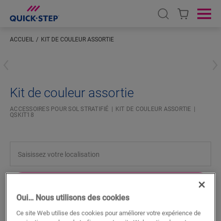
Open search
Ope
ACCUEIL
KIT DE COULEUR ASSORTIE
Saisissez votre localisation
Kit de couleur assortie
ACCESSOIRES POUR SOL STRATIFIÉ
KIT DE COULEUR ASSORTIE
QSKIT18
RECHERCHER
Oui… Nous utilisons des cookies
Fonctionnalités du produit
Ce site Web utilise des cookies pour améliorer votre expérience de