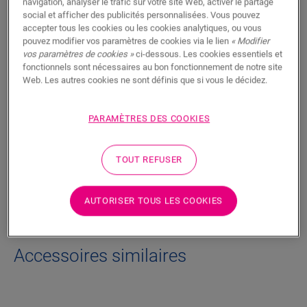
navigation, analyser le trafic sur votre site Web, activer le partage
social et afficher des publicités personnalisées. Vous pouvez
Ce mastic à base d’acrylique est la solution idéale pour
accepter tous les cookies ou les cookies analytiques, ou vous
combler les joints entre le dessus des plinthes et le mur. Il est
pouvez modifier vos paramètres de cookies via le lien
« Modifier
également parfait pour tous les joints pour lesquels la finition
vos paramètres de cookies »
ci-dessous. Les cookies essentiels et
n’est pas possible avec des plinthes, des profilés ou des
fonctionnels sont nécessaires au bon fonctionnement de notre site
rosaces. Le mastic est disponible dans une variété de couleurs
Web. Les autres cookies ne sont définis que si vous le décidez.
pour s’adapter à tous les types de sols. En moyenne, vous
avez besoin d’un tube pour 15 mètres linéaires.
PARAMÈTRES DES COOKIES
Informations techniques
TOUT REFUSER
Téléchargements
AUTORISER TOUS LES COOKIES
Accessoires similaires