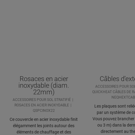
Rosaces en acier
Câbles d’ex
inoxydable (diam.
ACCESSOIRES POUR SOL
22mm)
QUICKHEAT CÂBLES DE R
NEQHEXTCAB
ACCESSOIRES POUR SOL STRATIFIÉ
ROSACES EN ACIER INOXYDABLE
Les plaques sont relié
QSPCINOX22
par un système de c
Vous pouvez brancher 
Ce couvercle en acier inoxydable finit
ou 3 m) dans la dern
élégamment les joints autour des
directement au th
éléments de chauffage et des