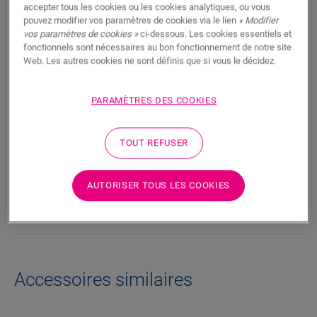
accepter tous les cookies ou les cookies analytiques, ou vous
RECHERCHER
pouvez modifier vos paramètres de cookies via le lien
« Modifier
vos paramètres de cookies »
ci-dessous. Les cookies essentiels et
fonctionnels sont nécessaires au bon fonctionnement de notre site
Fonctionnalités du produit
Web. Les autres cookies ne sont définis que si vous le décidez.
Les lignes épurées de la plinthe Parquet ajoutent une touche
élégante à n’importe quel sol en parquet. Le dos de la plinthe
PARAMÈTRES DES COOKIES
est doté d’une rainure qui permet de dissimuler les câbles
téléphoniques ou informatiques.
TOUT REFUSER
Dimensions
AUTORISER TOUS LES COOKIES
Téléchargements
Accessoires similaires