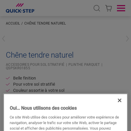
Open search
Ope
ACCUEIL
CHÊNE TENDRE NATUREL
Saisissez votre localisation
Chêne tendre naturel
ACCESSOIRES POUR SOL STRATIFIÉ
PLINTHE PARQUET
QSPSKR01855
Belle finition
Pour votre sol stratifié
Couleur assortie à votre sol
Couche supérieure résistante aux rayures
Oui… Nous utilisons des cookies
Ce site Web utilise des cookies pour améliorer votre expérience de
navigation, analyser le trafic sur votre site Web, activer le partage
social et afficher des publicités personnalisées. Vous pouvez