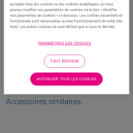
RECHERCHER
accepter tous les cookies ou les cookies analytiques, ou vous
pouvez modifier vos paramètres de cookies via le lien
« Modifier
vos paramètres de cookies »
ci-dessous. Les cookies essentiels et
Fonctionnalités du produit
fonctionnels sont nécessaires au bon fonctionnement de notre site
Web. Les autres cookies ne sont définis que si vous le décidez.
Finition discrète pour votre sol. Peut également être utilisée
comme finition avec les plinthes existantes.
PARAMÈTRES DES COOKIES
Dimensions
TOUT REFUSER
Téléchargements
AUTORISER TOUS LES COOKIES
Accessoires similaires