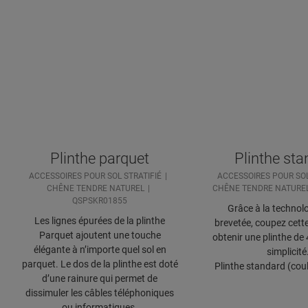
Plinthe parquet
Plinthe st
ACCESSOIRES POUR SOL STRATIFIÉ
ACCESSOIRES POUR SOL
CHÊNE TENDRE NATUREL
CHÊNE TENDRE NATURE
QSPSKR01855
Grâce à la technolo
Les lignes épurées de la plinthe
brevetée, coupez cette
Parquet ajoutent une touche
obtenir une plinthe de
élégante à n’importe quel sol en
simplicité
parquet. Le dos de la plinthe est doté
Plinthe standard (coul
d’une rainure qui permet de
dissimuler les câbles téléphoniques
ou informatiques.