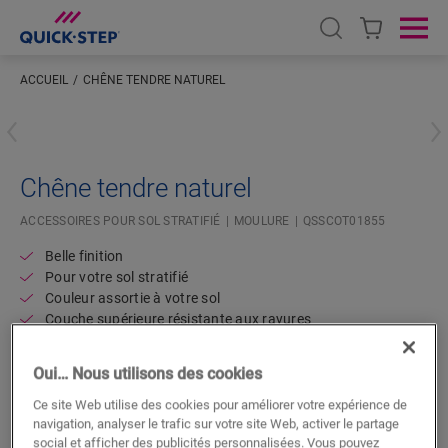
Open search
Ope
ACCUEIL
CHÊNE TENDRE NATUREL
Saisissez votre localisation
Chêne tendre naturel
ACCESSOIRES POUR SOL STRATIFIÉ
MOULURE
QSSCOT01855
Belle finition
Pour votre sol stratifié
Couleur assortie à votre sol
Couche supérieure résistante aux rayures
Oui… Nous utilisons des cookies
Ce site Web utilise des cookies pour améliorer votre expérience de
navigation, analyser le trafic sur votre site Web, activer le partage
social et afficher des publicités personnalisées. Vous pouvez