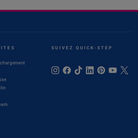
SITES
SUIVEZ QUICK-STEP
léchargement
sse
lin
Team