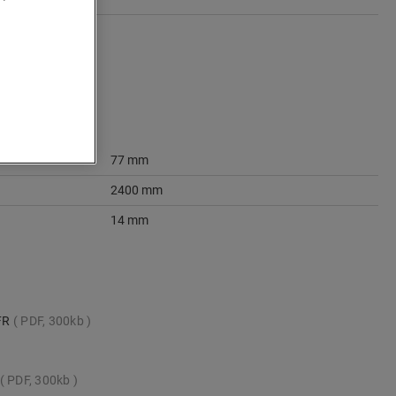
77 mm
2400 mm
14 mm
_FR
PDF, 300kb
PDF, 300kb