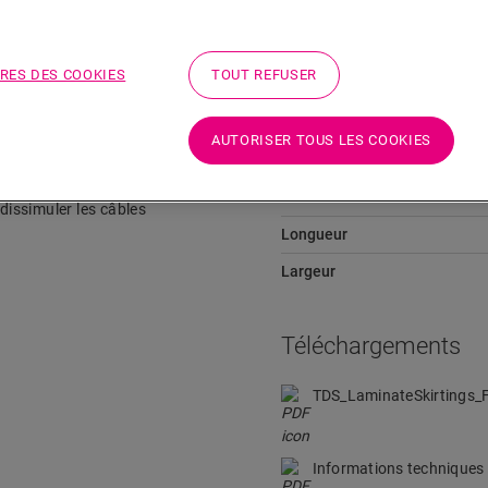
Téléchargements
Aller directement à la section
RES DES COOKIES
TOUT REFUSER
AUTORISER TOUS LES COOKIES
Dimensions
ante à n’importe quel sol en
Hauteur
 dissimuler les câbles
Longueur
Largeur
Téléchargements
TDS_LaminateSkirtings
Informations techniques