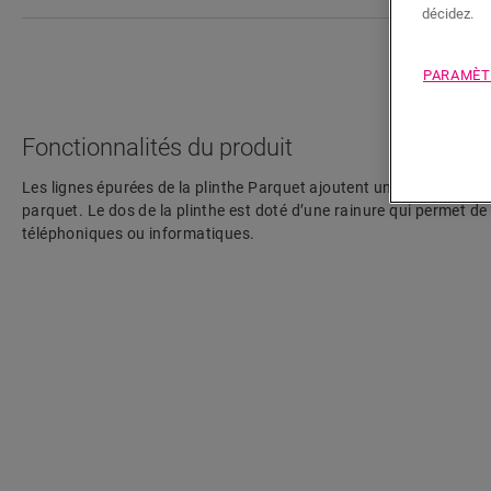
décidez.
PARAMÈT
Fonctionnalités du produit
Les lignes épurées de la plinthe Parquet ajoutent une touche élég
parquet. Le dos de la plinthe est doté d’une rainure qui permet de
téléphoniques ou informatiques.