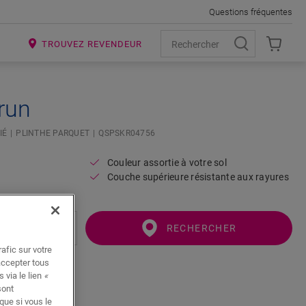
Questions fréquentes
R
TROUVEZ REVENDEUR
run
IÉ
PLINTHE PARQUET
QSPSKR04756
Couleur assortie à votre sol
Couche supérieure résistante aux rayures
RECHERCHER
afic sur votre
accepter tous
 via le lien
«
sont
que si vous le