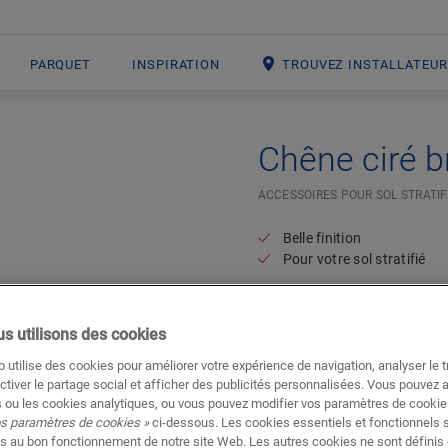
PARQUET
INSPIRATION
TROUVEZ INSTALLATEU
Chêne ciré b
ACCESSOIRES POUR SOL STRATIF
Belle finition
Pour votre sol stratifié
s utilisons des cookies
 utilise des cookies pour améliorer votre expérience de navigation, analyser le tr
ctiver le partage social et afficher des publicités personnalisées. Vous pouvez 
 ou les cookies analytiques, ou vous pouvez modifier vos paramètres de cookies
os paramètres de cookies »
ci-dessous. Les cookies essentiels et fonctionnels 
s au bon fonctionnement de notre site Web. Les autres cookies ne sont définis 