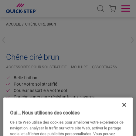
Open search
Ope
ACCUEIL
CHÊNE CIRÉ BRUN
Saisissez votre localisation
Chêne ciré brun
ACCESSOIRES POUR SOL STRATIFIÉ
MOULURE
QSSCOT04756
Belle finition
Pour votre sol stratifié
Couleur assortie à votre sol
Couche supérieure résistante aux rayures
Oui… Nous utilisons des cookies
Ce site Web utilise des cookies pour améliorer votre expérience de
navigation, analyser le trafic sur votre site Web, activer le partage
social et afficher des publicités personnalisées. Vous pouvez