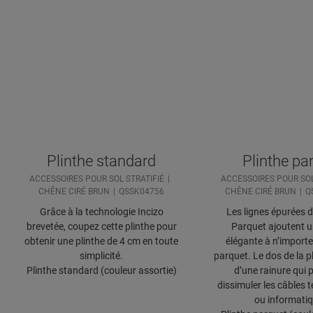
Plinthe standard
Plinthe pa
ACCESSOIRES POUR SOL STRATIFIÉ
ACCESSOIRES POUR SOL
CHÊNE CIRÉ BRUN
QSSK04756
CHÊNE CIRÉ BRUN
Q
Grâce à la technologie Incizo
Les lignes épurées d
brevetée, coupez cette plinthe pour
Parquet ajoutent 
obtenir une plinthe de 4 cm en toute
élégante à n’importe
simplicité.
parquet. Le dos de la p
Plinthe standard (couleur assortie)
d’une rainure qui 
dissimuler les câbles 
ou informati