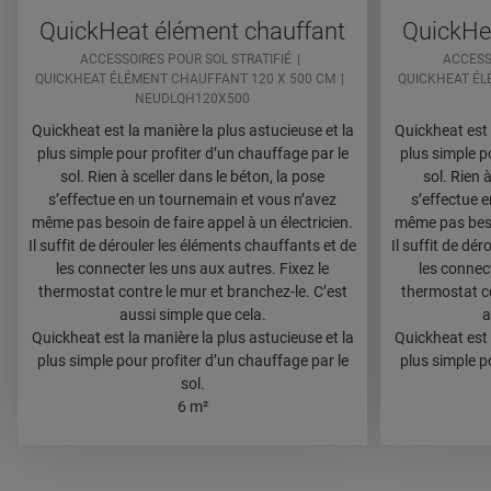
QuickHeat élément chauffant
QuickHe
ACCESSOIRES POUR SOL STRATIFIÉ
ACCESS
QUICKHEAT ÉLÉMENT CHAUFFANT 120 X 500 CM
QUICKHEAT ÉL
NEUDLQH120X500
Quickheat est la manière la plus astucieuse et la
Quickheat est 
plus simple pour profiter d’un chauffage par le
plus simple p
sol. Rien à sceller dans le béton, la pose
sol. Rien 
s’effectue en un tournemain et vous n’avez
s’effectue 
même pas besoin de faire appel à un électricien.
même pas besoi
Il suffit de dérouler les éléments chauffants et de
Il suffit de dé
les connecter les uns aux autres. Fixez le
les connect
thermostat contre le mur et branchez-le. C’est
thermostat co
aussi simple que cela.
a
Quickheat est la manière la plus astucieuse et la
Quickheat est 
plus simple pour profiter d’un chauffage par le
plus simple p
sol.
6 m²