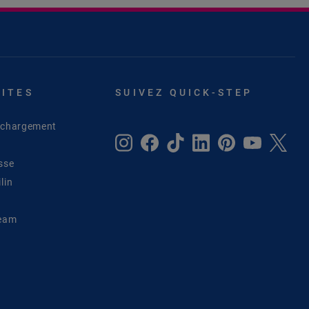
SITES
SUIVEZ QUICK-STEP
léchargement
sse
lin
Team