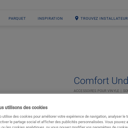
PARQUET
INSPIRATION
TROUVEZ INSTALLATEU
Open image in lightbox
Comfort Und
ACCESSOIRES POUR VINYLE
SO
Excellente isolation acou
s utilisons des cookies
Pour votre sol vinyle
Protection du joint à encl
 utilise des cookies pour améliorer votre expérience de navigation, analyser le tr
Choix durable
ctiver le partage social et afficher des publicités personnalisées. Vous pouvez 
 ou les cookies analytiques, ou vous pouvez modifier vos paramètres de cookies