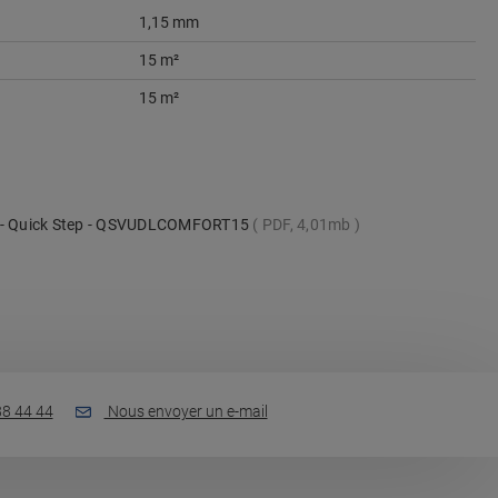
1,15 mm
15 m²
15 m²
s - Quick Step - QSVUDLCOMFORT15
PDF, 4,01mb
88 44 44
Nous envoyer un e-mail