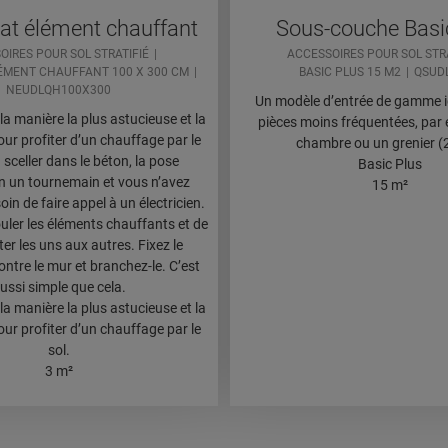
at élément chauffant
Sous-couche Basi
OIRES POUR SOL STRATIFIÉ
ACCESSOIRES POUR SOL STRA
ÉMENT CHAUFFANT 100 X 300 CM
BASIC PLUS 15 M2
QSUD
NEUDLQH100X300
Un modèle d’entrée de gamme id
la manière la plus astucieuse et la
pièces moins fréquentées, par
our profiter d’un chauffage par le
chambre ou un grenier 
à sceller dans le béton, la pose
Basic Plus
en un tournemain et vous n’avez
15 m²
n de faire appel à un électricien.
rouler les éléments chauffants et de
er les uns aux autres. Fixez le
ntre le mur et branchez-le. C’est
ussi simple que cela.
la manière la plus astucieuse et la
our profiter d’un chauffage par le
sol.
3 m²