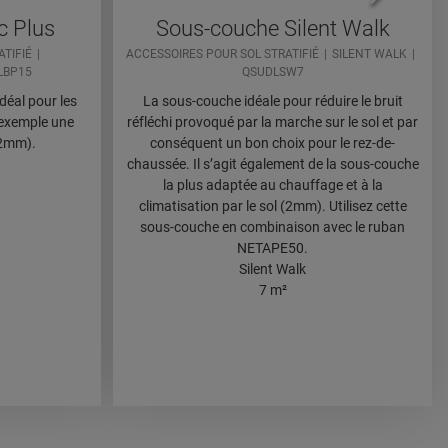
c Plus
Sous-couche Silent Walk
TIFIÉ
ACCESSOIRES POUR SOL STRATIFIÉ
SILENT WALK
LBP15
QSUDLSW7
éal pour les
La sous-couche idéale pour réduire le bruit
 exemple une
réfléchi provoqué par la marche sur le sol et par
(2mm).
conséquent un bon choix pour le rez-de-
chaussée. Il s’agit également de la sous-couche
la plus adaptée au chauffage et à la
climatisation par le sol (2mm). Utilisez cette
sous-couche en combinaison avec le ruban
NETAPE50.
Silent Walk
7 m²