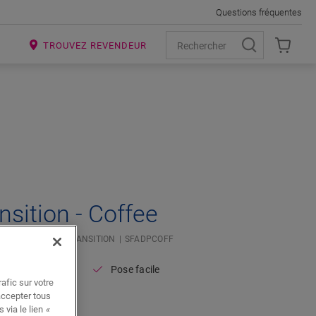
Questions fréquentes
R
TROUVEZ REVENDEUR
ansition - Coffee
IÉ
PROFILÉ DE TRANSITION
SFADPCOFF
Pose facile
afic sur votre
accepter tous
 via le lien
«