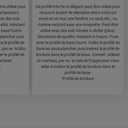
être utilisé pour
Ce profilé très fin et élégant peut être utilisé pour
de hauteurs
recouvrir le joint de dilatation entre votre sol
vec des sols
vinyle et un mur, une fenêtre, un seuil, etc., ou
alité, résistant
comme raccord avec une moquette. Peut être
e base fourni.
utilisé avec des sols Vinyles à clicker (plus).
-plancher, puis
Aluminium de qualité, résistant à l’usure. Pose
ns le profilé de
avec le profilé de base fourni. Collez le profilé de
 par ex. le bloc
base au sous-plancher, puis insérez le profilé de
r le profilé de
bordure dans le profilé de base. Conseil : utilisez
de base.
un marteau, par ex. la cale de frappe pour vous
n
aider à insérer le profilé de bordure dans le
profilé de base.
Profilé de bordure