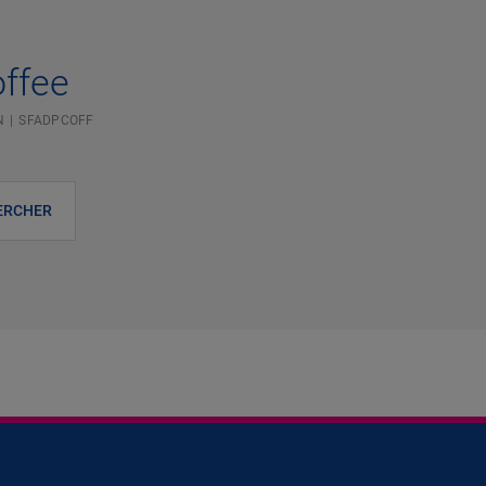
offee
N
SFADPCOFF
ERCHER