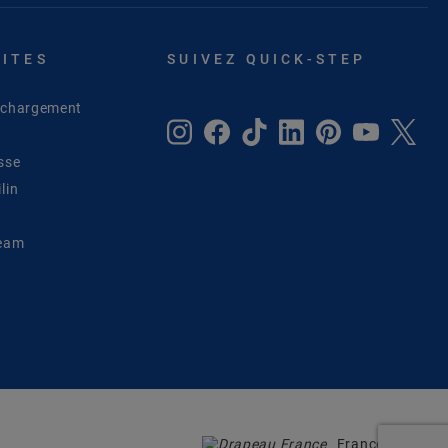
SITES
SUIVEZ QUICK-STEP
léchargement
sse
lin
Team
France