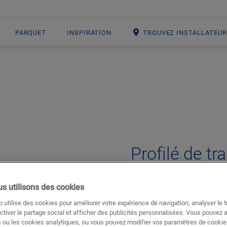
PARQUET
INSPIRATION
TROUVEZ INSTALLATEU
Open image in lightbox
Profilé de tr
ACCESSOIRES POUR SOL STRATIF
s utilisons des cookies
Belle finition
 utilise des cookies pour améliorer votre expérience de navigation, analyser le tr
Pour votre sol stratifié
ctiver le partage social et afficher des publicités personnalisées. Vous pouvez 
 ou les cookies analytiques, ou vous pouvez modifier vos paramètres de cookies