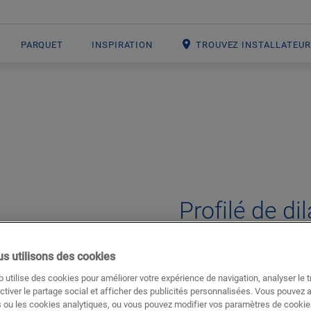
PARQUET
INSPIRATION
TROUVEZ INSTALLATEU
Open image in lightbox
Profilé de di
ACCESSOIRES POUR SOL STRATIF
s utilisons des cookies
Belle finition
 utilise des cookies pour améliorer votre expérience de navigation, analyser le tr
Pour votre sol stratifié
ctiver le partage social et afficher des publicités personnalisées. Vous pouvez 
 ou les cookies analytiques, ou vous pouvez modifier vos paramètres de cookies