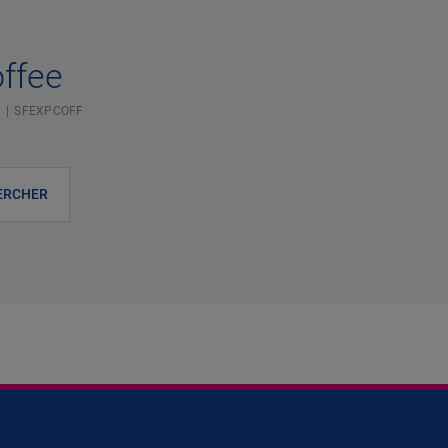
offee
N
SFEXPCOFF
ERCHER