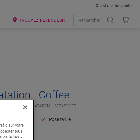
Questions fréquentes
R
TROUVEZ REVENDEUR
latation - Coffee
IÉ
PROFILÉ DE DILATATION
SFEXPCOFF
Pose facile
afic sur votre
accepter tous
 via le lien
«