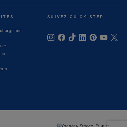
SITES
SUIVEZ QUICK-STEP
léchargement
sse
lin
Team
France