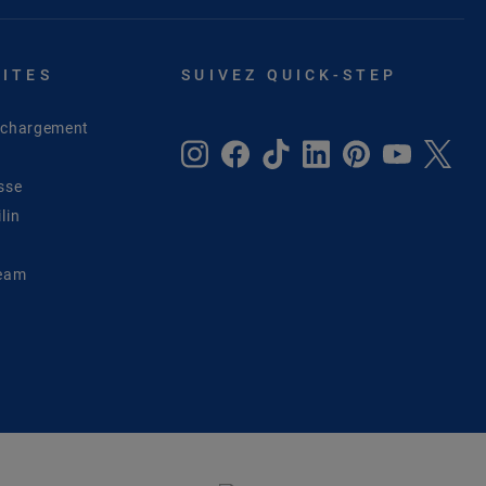
SITES
SUIVEZ QUICK-STEP
léchargement
sse
lin
Team