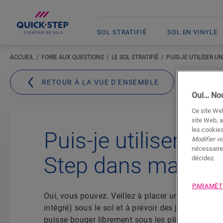
SOL STRATIFIÉ
SOL EN VINYLE
ACCUEIL
FOIRE AUX QUESTIONS
LE SOL STRATIFIÉ
PUIS-JE UTILISER 
RETOUR À LA VUE D'ENSEMBLE
Oui… Nou
Ce site Web
site Web, a
les cookies
Puis-je utiliser un 
Modifier v
nécessaire
Step dans ma vér
décidez.
PARAMÈT
Oui, vous pouvez. Veillez à placer une
sous-couc
intégré) sous le sol et à prévoir des joints de di
puisse bouger librement sous les plinthes.
Ne la