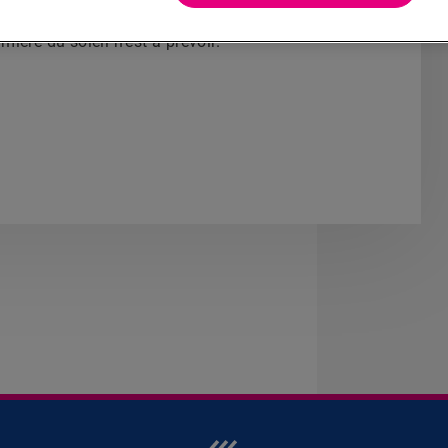
quats
à l'extérieur afin de récupérer la saleté.
ière du soleil n'est à prévoir.