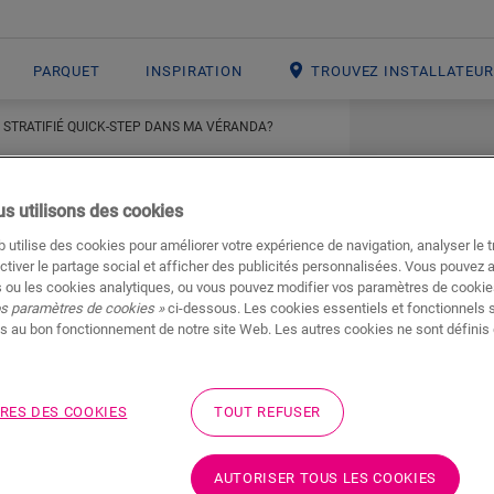
PARQUET
INSPIRATION
TROUVEZ INSTALLATEU
UN STRATIFIÉ QUICK-STEP DANS MA VÉRANDA?
s utilisons des cookies
 utilise des cookies pour améliorer votre expérience de navigation, analyser le tr
ctiver le partage social et afficher des publicités personnalisées. Vous pouvez 
 ou les cookies analytiques, ou vous pouvez modifier vos paramètres de cookies
stratifié Quick-
os paramètres de cookies »
ci-dessous. Les cookies essentiels et fonctionnels 
s au bon fonctionnement de notre site Web. Les autres cookies ne sont définis 
anda?
RES DES COOKIES
TOUT REFUSER
he Quick-Step appropriée
(avec pare-vapeur
latation suffisamment larges afin que le sol
AUTORISER TOUS LES COOKIES
issez jamais de l'eau
ou d'autres liquides