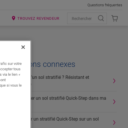
Questions fréquentes
R
TROUVEZ REVENDEUR
Questions connexes
afic sur votre
accepter tous
 via le lien
«
Qu’est-ce qu’un sol stratifié ? Résistant et
sont
multicouche
que si vous le
Puis-je utiliser un sol stratifié Quick-Step dans ma
cuisine ?
Puis-je poser un stratifié Quick-Step sur un sol
existant?