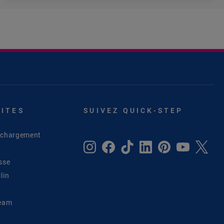
SITES
SUIVEZ QUICK-STEP
léchargement
sse
lin
Team