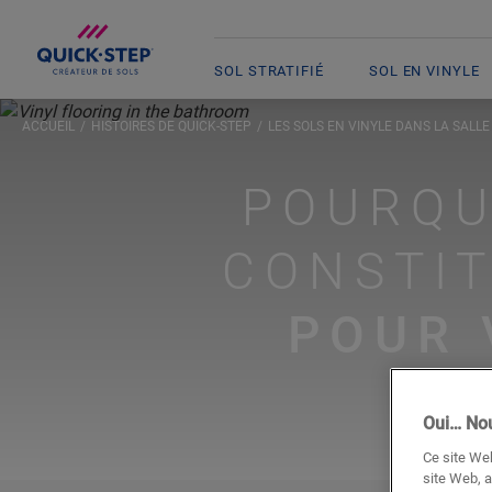
SOL STRATIFIÉ
SOL EN VINYLE
ACCUEIL
HISTOIRES DE QUICK-STEP
LES SOLS EN VINYLE DANS LA SALLE
POURQU
CONSTIT
POUR 
Oui… Nou
Ce site Web
site Web, a