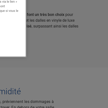
 via le lien
«
sont
que si vous le
 uniques qui en font un très bon choix
pour
ais, les lames et les dalles en vinyle de luxe
e bain le plus prisé
, surpassant ainsi les dalles
NYLE
umidité
au, préviennent les dommages à
ttoyer. En dehors de votre salle