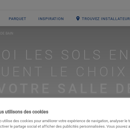
PARQUET
INSPIRATION
TROUVEZ INSTALLATEU
 DE BAIN
OI LES SOLS EN
UENT LE CHOIX
VOTRE SALLE D
s utilisons des cookies
#salle de bains
#vinyle
 utilise des cookies pour améliorer votre expérience de navigation, analyser le tr
ctiver le partage social et afficher des publicités personnalisées. Vous pouvez 