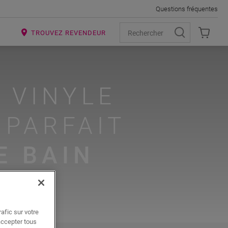
Questions fréquentes
R
TROUVEZ REVENDEUR
 VINYLE
 PARFAIT
E BAIN
afic sur votre
accepter tous