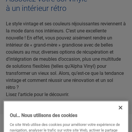
à un intérieur rétro
Le style vintage et ses couleurs réjouissantes reviennent à
la mode dans nos intérieurs. C’est une excellente
nouvelle ! En effet, vous pouvez aisément rendre un
intérieur de « grand-mère » grandiose avec de belles
couleurs au mur, diverses options de récupération et
d’intégration de meubles d’occasion, plus une multitude
de solutions flexibles (telles qu’Alpha Vinyl) pour
transformer un vieux sol. Alors, qu’est-ce que la tendance
vintage et comment réussir une rénovation et un sol
rétro ?
Lisez l’article pour le découvrir.
Oui… Nous utilisons des cookies
Ce site Web utilise des cookies pour améliorer votre expérience de
navigation, analyser le trafic sur votre site Web, activer le partage