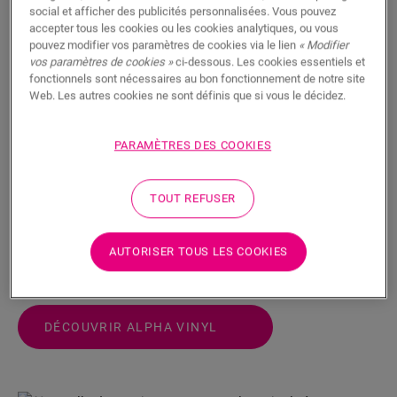
Un sol rétro : votre plus grand défi
social et afficher des publicités personnalisées. Vous pouvez
accepter tous les cookies ou les cookies analytiques, ou vous
Le sol, véritable fondement de votre rénovation de
pouvez modifier vos paramètres de cookies via le lien
« Modifier
maison rétro, doit impérativement être adapté. La
vos paramètres de cookies »
ci-dessous. Les cookies essentiels et
fonctionnels sont nécessaires au bon fonctionnement de notre site
bonne nouvelle ? Vous pouvez très aisément recouvrir
Web. Les autres cookies ne sont définis que si vous le décidez.
cet horrible carrelage et créer le look rétro dont vous
avez toujours rêvé. Le saviez-vous ? Les
lames et dalles Alpha Vinyl
se posent simplement par-
PARAMÈTRES DES COOKIES
dessus un sol existant, même irrégulier. Mieux encore :
Alpha Vinyl est résistant à l’eau et extrêmement solide,
TOUT REFUSER
de sorte qu’il peut être posé dans n’importe quelle
pièce dans le cadre de votre projet de rénovation,
même votre cuisine et votre salle de bain.
AUTORISER TOUS LES COOKIES
DÉCOUVRIR ALPHA VINYL