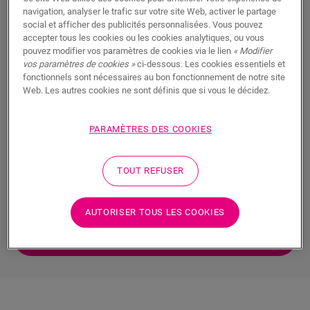
navigation, analyser le trafic sur votre site Web, activer le partage
social et afficher des publicités personnalisées. Vous pouvez
Nos revendeurs vous aideront à
accepter tous les cookies ou les cookies analytiques, ou vous
choisir le sol qui vous convient le
pouvez modifier vos paramètres de cookies via le lien
« Modifier
vos paramètres de cookies »
ci-dessous. Les cookies essentiels et
mieux
fonctionnels sont nécessaires au bon fonctionnement de notre site
Web. Les autres cookies ne sont définis que si vous le décidez.
Le choix du sol parfait pour votre maison est un
processus intensif et long. Triés sur le volet selon nos
PARAMÈTRES DES COOKIES
normes de qualité élevées, nos revendeurs vous
guideront et vous aideront à choisir le sol qui vous
TOUT REFUSER
convient. Voici quatre raisons pour lesquelles une
visite chez un revendeur vaut le détour.
AUTORISER TOUS LES COOKIES
TROUVEZ UN REVENDEUR DANS VOTRE
RÉGION