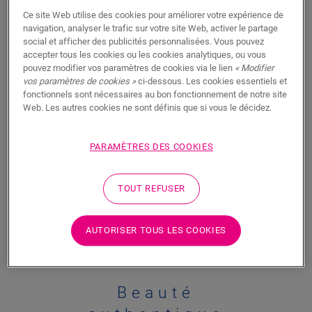
Ce site Web utilise des cookies pour améliorer votre expérience de
navigation, analyser le trafic sur votre site Web, activer le partage
social et afficher des publicités personnalisées. Vous pouvez
accepter tous les cookies ou les cookies analytiques, ou vous
pouvez modifier vos paramètres de cookies via le lien
« Modifier
Résistant à l’eau
vos paramètres de cookies »
ci-dessous. Les cookies essentiels et
fonctionnels sont nécessaires au bon fonctionnement de notre site
Cascada est le seul véritable parquet étanche à
Web. Les autres cookies ne sont définis que si vous le décidez.
l’eau. D’un bain relaxant à un liquide renversé
dans la cuisine : un revêtement durable associé à
PARAMÈTRES DES COOKIES
une innovation de pointe donne à ces sols un
aspect neuf pour les années à venir.
TOUT REFUSER
AUTORISER TOUS LES COOKIES
Beauté