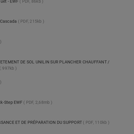
quet - EWF
PDF, 86kb
s Cascada
PDF, 215kb
VETEMENT DE SOL UNILIN SUR PLANCHER CHAUFFANT /
, 997kb
uick-Step EWF
PDF, 2,68mb
SSANCE ET DE PRÉPARATION DU SUPPORT
PDF, 110kb