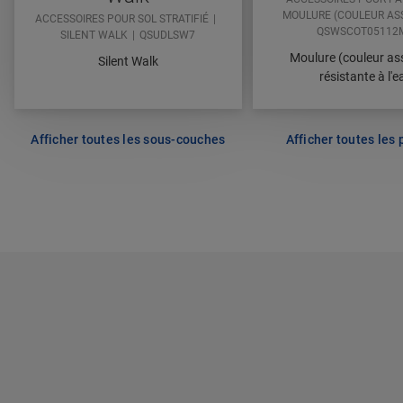
MOULURE (COULEUR ASS
ACCESSOIRES POUR SOL STRATIFIÉ
QSWSCOT05112
SILENT WALK
QSUDLSW7
Moulure (couleur ass
Silent Walk
résistante à l'e
Afficher toutes les sous-couches
Afficher toutes les 