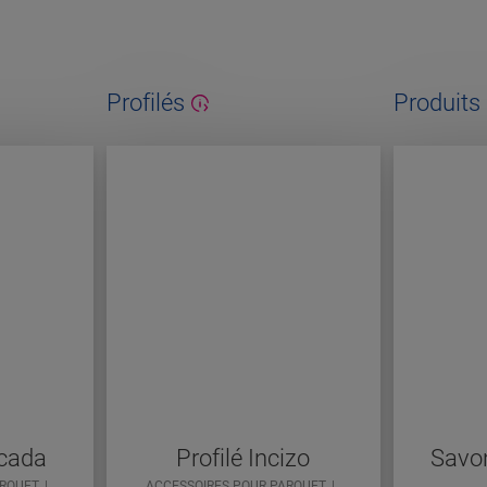
Profilés
Produits 
cada
Profilé Incizo
Savon
ARQUET
ACCESSOIRES POUR PARQUET