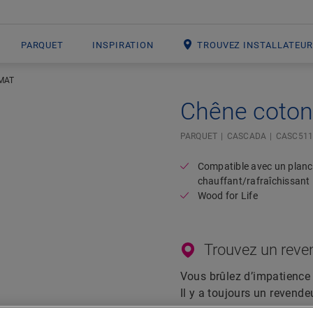
PARQUET
INSPIRATION
TROUVEZ INSTALLATEU
MAT
Chêne coton 
Open image in lightbox
PARQUET
CASCADA
CASC511
Compatible avec un planc
chauffant/rafraîchissant
Wood for Life
Trouvez un reve
Vous brûlez d’impatience 
Il y a toujours un revende