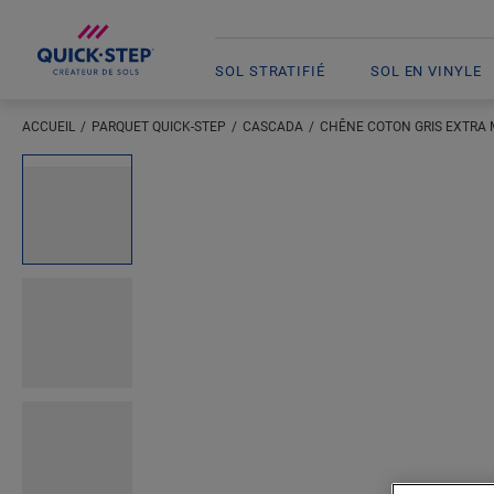
SOL STRATIFIÉ
SOL EN VINYLE
ACCUEIL
PARQUET QUICK-STEP
CASCADA
CHÊNE COTON GRIS EXTRA 
Saisissez votre localisation
Open image in lightbox