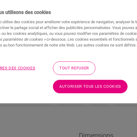
s utilisons des cookies
 utilise des cookies pour améliorer votre expérience de navigation, analyser le tr
ctiver le partage social et afficher des publicités personnalisées. Vous pouvez 
 ou les cookies analytiques, ou vous pouvez modifier vos paramètres de cookies
Pas sûr que ce sol c
os paramètres de cookies »
ci-dessous. Les cookies essentiels et fonctionnels 
s au bon fonctionnement de notre site Web. Les autres cookies ne sont définis 
Afficher dans votre pi
Commander un échanti
RES DES COOKIES
TOUT REFUSER
AUTORISER TOUS LES COOKIES
Fonctionnalités du produit
Dimensions
Dessin
Données su
Dimensions