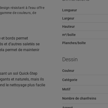
 design résistant à l’eau offre
Longueur
e gamme de couleurs, de
Largeur
Hauteur
m²/boîte
e et bords permet
Planches/boîte
s et d’autres saletés se
Cela permet de maintenir
Dessin
Couleur
sant un sol Quick-Step
gants et naturels, mais ils
Catégorie
end le nettoyage plus facile
Motif
Nombre de chanfreins
Aspect