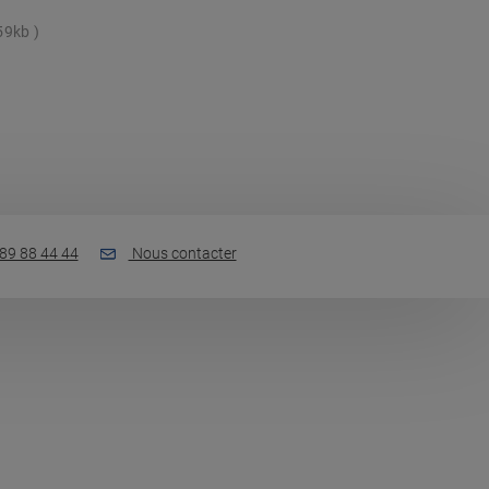
59kb
89 88 44 44
Nous contacter