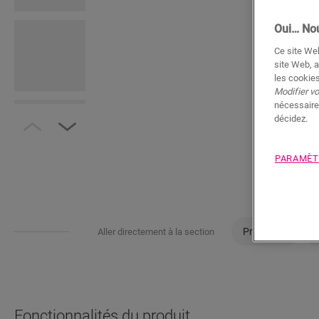
Oui… Nou
Ce site Web
site Web, a
les cookies
Modifier v
nécessaire
décidez.
PARAMÈT
Propriétés
Aller directement à la section
Fonctionnalités du produit