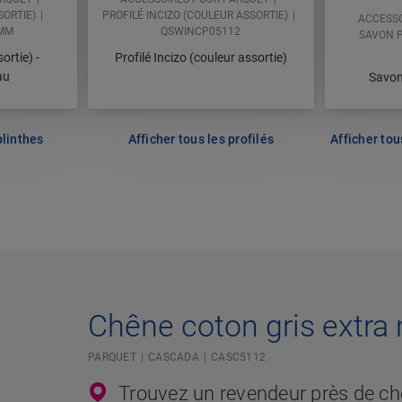
ORTIE)
PROFILÉ INCIZO (COULEUR ASSORTIE)
ACCESSO
MM
QSWINCP05112
SAVON 
ortie) -
Profilé Incizo (couleur assortie)
au
Savon
plinthes
Afficher tous les profilés
Afficher tou
Chêne coton gris extra
PARQUET
CASCADA
CASC5112
Trouvez un revendeur près de c