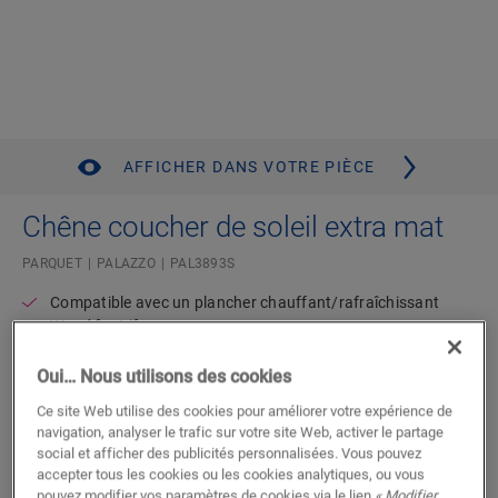
AFFICHER DANS VOTRE PIÈCE
Chêne coucher de soleil extra mat
PARQUET
PALAZZO
PAL3893S
Compatible avec un plancher chauffant/rafraîchissant
Wood for Life
Garantie domestique à vie
Plancher élégant aux lames extra-larges
Oui… Nous utilisons des cookies
Ce site Web utilise des cookies pour améliorer votre expérience de
navigation, analyser le trafic sur votre site Web, activer le partage
Trouvez un revendeur près de chez
social et afficher des publicités personnalisées. Vous pouvez
vous
accepter tous les cookies ou les cookies analytiques, ou vous
pouvez modifier vos paramètres de cookies via le lien
« Modifier