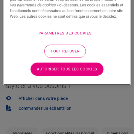
Vous brûlez d’impatience de voir ce sol en vrai ? Vous
vos paramètres de cookies »
ci-dessous. Les cookies essentiels et
fonctionnels sont nécessaires au bon fonctionnement de notre site
vous posez des questions ? Il y a toujours un
Web. Les autres cookies ne sont définis que si vous le décidez.
revendeur Quick-Step à proximité.
PARAMÈTRES DES COOKIES
TOUT REFUSER
RECHERCHER
AUTORISER TOUS LES COOKIES
Pas sûr que ce sol corresponde à votre
style et à vos besoins ?
Afficher dans votre pièce
Commander un échantillon
Propriétés
Fonctionnalités du produit
Dimensions