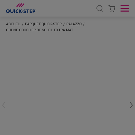
Open search
Ope
ACCUEIL
PARQUET QUICK-STEP
PALAZZO
CHÊNE COUCHER DE SOLEIL EXTRA MAT
Saisissez votre localisation