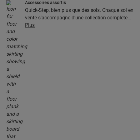
Accessoires assortis
Quick-Step, bien plus que des sols. Chaque sol en
vente s’accompagne d’une collection complète
d’accessoires, parmi lesquels des sous-couches,
Plus
des profilés de finition et des plinthes
parfaitement assortis à la couleur de votre sol.