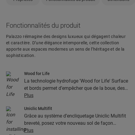
Fonctionnalités du produit
Palazzo réimagine des designs luxueux qui dégagent chaleur
et caractère. D’une élégance intemporelle, cette collection
apporte aux espaces modernes un sens de l’héritage et de la
sophistication.
Wood for Life
La technologie hydrofuge 'Wood for Life' Surface
et bords permet d’empêcher que de la boue, des
aliments renversés et d’autres saletés se coincent
Plus
dans les joints et la structure du bois. Cela
Uniclic Multifit
permet de maintenir votre sol comme neuf.
Grâce au système d’encliquetage Uniclic Multifit
breveté, posez votre nouveau sol de façon
étonnamment simple et rapide. D’après les
Plus