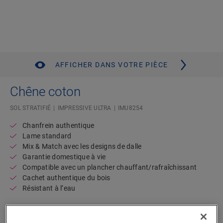
AFFICHER DANS VOTRE PIÈCE
Chêne coton
SOL STRATIFIÉ
IMPRESSIVE ULTRA
IMU8254
Chanfrein authentique
Lame standard
Mix & Match avec les designs de dalle
Garantie domestique à vie
Compatible avec un plancher chauffant/rafraîchissant
Cachet authentique du bois
Résistant à l’eau
Disponible en
2 variantes