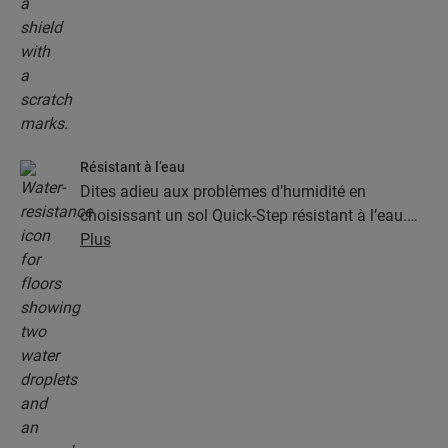
Résistant à l’eau
Dites adieu aux problèmes d’humidité en
choisissant un sol Quick-Step résistant à l’eau.
Ces sols sont non seulement élégants et naturels,
Plus
mais ils sont aussi 100 % résistants à l’humidité,
ce qui rend le nettoyage plus facile que jamais !