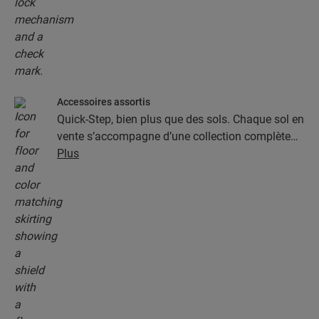
Accessoires assortis
Quick-Step, bien plus que des sols. Chaque sol en
vente s’accompagne d’une collection complète
d’accessoires, parmi lesquels des sous-couches,
Plus
des profilés de finition et des plinthes
parfaitement assortis à la couleur de votre sol.