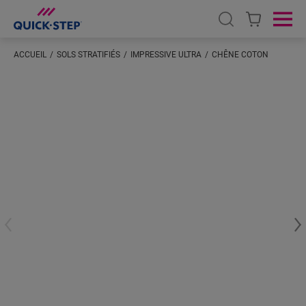
Open search
Ope
ACCUEIL
SOLS STRATIFIÉS
IMPRESSIVE ULTRA
CHÊNE COTON
Saisissez votre localisation