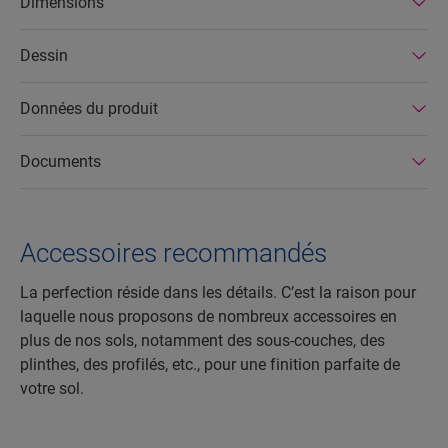
Dimensions
sols stratifiés Quick-Step ont une durée de vie
très longue et une garantie de produit étendue, et
Dessin
ils sont faciles à réparer et à retirer.
Données du produit
Documents
Accessoires recommandés
La perfection réside dans les détails. C’est la raison pour
laquelle nous proposons de nombreux accessoires en
plus de nos sols, notamment des sous-couches, des
plinthes, des profilés, etc., pour une finition parfaite de
votre sol.