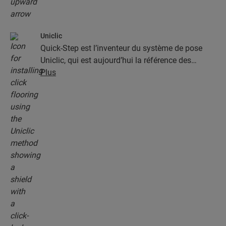
Uniclic
Quick-Step est l’inventeur du système de pose
Uniclic, qui est aujourd’hui la référence des
systèmes de pose par encliquetage. Utilisez le
Plus
système d’encliquetage révolutionnaire et breveté
pour assembler sans effort vos lames.