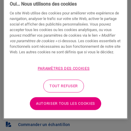
Trouvez un revendeur près de chez
Oui… Nous utilisons des cookies
vous
Ce site Web utilise des cookies pour améliorer votre expérience de
navigation, analyser le trafic sur votre site Web, activer le partage
Vous brûlez d’impatience de voir ce sol en vrai ? Vous
social et afficher des publicités personnalisées. Vous pouvez
vous posez des questions ? Il y a toujours un
accepter tous les cookies ou les cookies analytiques, ou vous
pouvez modifier vos paramètres de cookies via le lien
« Modifier
revendeur Quick-Step à proximité.
vos paramètres de cookies »
ci-dessous. Les cookies essentiels et
fonctionnels sont nécessaires au bon fonctionnement de notre site
Web. Les autres cookies ne sont définis que si vous le décidez.
PARAMÈTRES DES COOKIES
RECHERCHER
TOUT REFUSER
Pas sûr que ce sol corresponde à votre
style et à vos besoins ?
AUTORISER TOUS LES COOKIES
Afficher dans votre pièce
Commander un échantillon