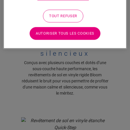
TOUT REFUSER
AUTORISER TOUS LES COOKIES
Agréablement
silencieux
Conçus avec plusieurs couches et dotés d’une
sous-couche haute performance, les
revêtements de sol en vinyle rigide Bloom
réduisent le bruit pour vous permettre de profiter
d'une maison calme et silencieuse, comme vous
le méritez.