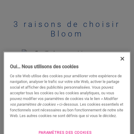
3 raisons de choisir
Bloom
Oui… Nous utilisons des cookies
Ce site Web utilise des cookies pour améliorer votre expérience de
Une beauté
navigation, analyser le trafic sur votre site Web, activer le partage
social et afficher des publicités personnalisées. Vous pouvez
inégalée
accepter tous les cookies ou les cookies analytiques, ou vous
pouvez modifier vos paramètres de cookies via le lien
« Modifier
Notre technologie révolutionnaire de design de
vos paramètres de cookies »
ci-dessous. Les cookies essentiels et
revêtement reproduit les motifs, les nœuds et les
fonctionnels sont nécessaires au bon fonctionnement de notre site
grains du bois véritable dans chaque lame de
Web. Les autres cookies ne sont définis que si vous le décidez.
revêtement de sol Bloom. Il est si réaliste qu'il
faut y regarder à deux fois.
PARAMÈTRES DES COOKIES