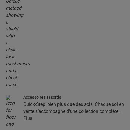
Accessoires assortis
Quick-Step, bien plus que des sols. Chaque sol en
vente s’accompagne d’une collection complète
d’accessoires, parmi lesquels des sous-couches,
Plus
des profilés de finition et des plinthes