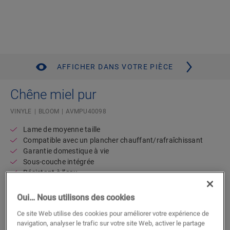
AFFICHER DANS VOTRE PIÈCE
Chêne miel pur
VINYLE
BLOOM
AVMPU40098
Lame de moyenne taille
Compatible avec un plancher chauffant/rafraîchissant
Garantie domestique à vie
Sous-couche intégrée
Résistant à l’eau
Disponible en
2 variantes
Oui… Nous utilisons des cookies
Trouvez un revendeur près de chez
Ce site Web utilise des cookies pour améliorer votre expérience de
navigation, analyser le trafic sur votre site Web, activer le partage
vous