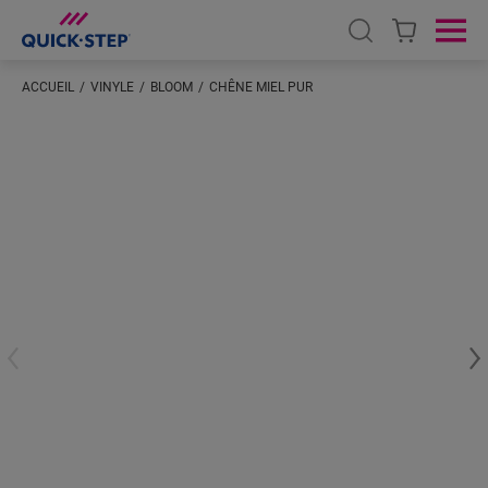
Open search
Ope
ACCUEIL
VINYLE
BLOOM
CHÊNE MIEL PUR
Saisissez votre localisation