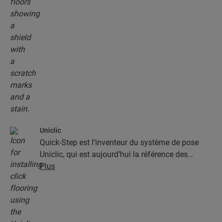
Uniclic
Quick-Step est l’inventeur du système de pose
Uniclic, qui est aujourd’hui la référence des
systèmes de pose par encliquetage. Utilisez le
Plus
système d’encliquetage révolutionnaire et breveté
pour assembler sans effort vos lames.