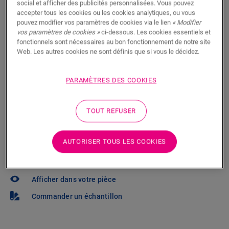
social et afficher des publicités personnalisées. Vous pouvez
accepter tous les cookies ou les cookies analytiques, ou vous
Vous brûlez d’impatience de voir ce sol en vrai ? Vous
pouvez modifier vos paramètres de cookies via le lien
« Modifier
vous posez des questions ? Il y a toujours un
vos paramètres de cookies »
ci-dessous. Les cookies essentiels et
fonctionnels sont nécessaires au bon fonctionnement de notre site
revendeur Quick-Step à proximité.
Web. Les autres cookies ne sont définis que si vous le décidez.
PARAMÈTRES DES COOKIES
RECHERCHER
TOUT REFUSER
Pas sûr que ce sol corresponde à votre
AUTORISER TOUS LES COOKIES
style et à vos besoins ?
Afficher dans votre pièce
Commander un échantillon