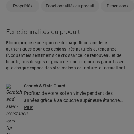
Propriétés
Fonctionnalités du produit
Dimensions
Fonctionnalités du produit
Bloom propose une gamme de magnifiques couleurs
authentiques pour des designs très naturels et tendance.
Évoquant les sentiments de croissance, de renouveau et de
beauté, nos designs originaux et contemporains garantissent
que chaque espace de votre maison est naturel et accueillant.
Scratch & Stain Guard
Profitez de votre sol en vinyle pendant des
années grâce à sa couche supérieure étanche
dotée de la technologie Stain & Scratch Guard.
Plus
Cette couche garantit une protection supérieure
contre les rayures, les taches, la saleté et les
marques de friction.