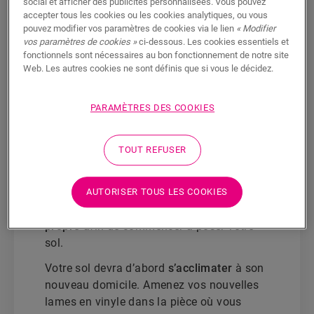
social et afficher des publicités personnalisées. Vous pouvez
si elle est parfaitement de niveau. Les
accepter tous les cookies ou les cookies analytiques, ou vous
pouvez modifier vos paramètres de cookies via le lien
« Modifier
irrégularités de votre support peuvent
vos paramètres de cookies »
ci-dessous. Les cookies essentiels et
endommager votre sol ; il est donc
fonctionnels sont nécessaires au bon fonctionnement de notre site
important de les éliminer avant de
Web. Les autres cookies ne sont définis que si vous le décidez.
commencer.
Alpha Vinyl
: les joints en ciment entre
PARAMÈTRES DES COOKIES
les dalles ou les autres trous de plus de
2 mm de profondeur et 5 mm de largeur
TOUT REFUSER
doivent être nivelés.
Étape suivante
: l’aspirateur ! Assurez-vous
AUTORISER TOUS LES COOKIES
que
votre support est complètement
propre
afin de commencer à poser votre
sol.
Votre sol devra d’abord
s’acclimater
à son
nouveau domicile. Amenez vos nouvelles
lames en vinyle dans la pièce où vous