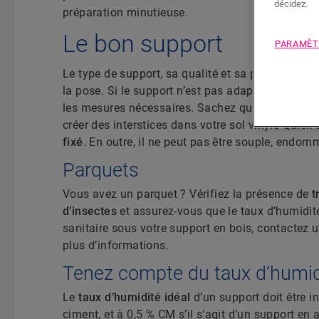
décidez.
préparation minutieuse.
Le bon support
PARAMÈT
Le type de support, sa qualité et sa préparation
la pose. Si le support n’est pas adapté à la pose 
les mesures nécessaires. Sachez que les irrégula
créer des interstices dans votre sol vinyle Quick
fixé
. En outre, il ne peut pas être souple, endo
Parquets
Vous avez un parquet ? Vérifiez la présence de
t
d’insectes
et assurez-vous que le taux d’humidité
sanitaire sous votre support en bois, contactez 
plus d’informations.
Tenez compte du taux d’humid
Le
taux d’humidité idéal
d’un support doit être in
ciment, et à 0,5 % CM s’il s’agit d’un support en 