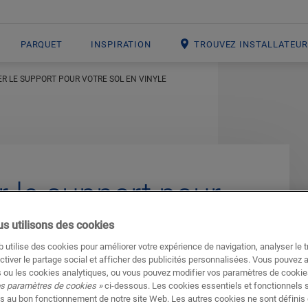
PARQUET
INSPIRATION
TROUVEZ INSTALLATEU
 LE SUPPORT POUR VOTRE SOL EN VINYLE
 le support pour
s utilisons des cookies
 utilise des cookies pour améliorer votre expérience de navigation, analyser le tr
ctiver le partage social et afficher des publicités personnalisées. Vous pouvez 
sol en vinyle
est d’inspecter soigneusement le
 ou les cookies analytiques, ou vous pouvez modifier vos paramètres de cookies
os paramètres de cookies »
ci-dessous. Les cookies essentiels et fonctionnels 
ort entraînera des problèmes plus tard dans le
s au bon fonctionnement de notre site Web. Les autres cookies ne sont définis 
endre le temps nécessaire pour une