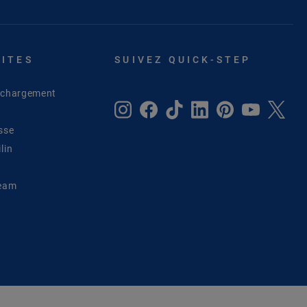
SITES
SUIVEZ QUICK-STEP
léchargement
sse
lin
Team