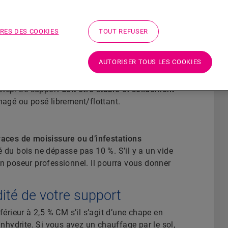
RES DES COOKIES
TOUT REFUSER
 ont une
grande influence
sur le résultat final de
AUTORISER TOUS LES COOKIES
du sol vinyle Quick-Step, il convient de prendre
rités du support peuvent laisser des marques et
-Step. Le support
doit être stable et solidement
mmagé ou posé librement/flottant.
races de moisissure ou d’infestations
 du bois ne dépasse pas 10 %. S’il y a un vide
un poseur professionnel. Il pourra vous donner
ité de votre support
férieur à 2,5 % CM s’il s’agit d’une chape en
anhydrite. Si vous avez un chauffage par le sol,