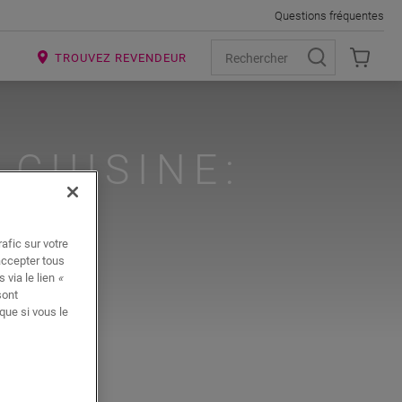
Questions fréquentes
R
TROUVEZ REVENDEUR
 CUISINE:
QUE
afic sur votre
accepter tous
 via le lien
«
sont
que si vous le