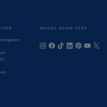
SITES
SUIVEZ QUICK-STEP
léchargement
sse
lin
Team