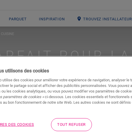
PARQUET
INSPIRATION
TROUVEZ INSTALLATEU
 CUISINE
ARFAIT POUR LA
NYLE VS CÉRAMI
s utilisons des cookies
 utilise des cookies pour améliorer votre expérience de navigation, analyser le tr
ctiver le partage social et afficher des publicités personnalisées. Vous pouvez 
 ou les cookies analytiques, ou vous pouvez modifier vos paramètres de cookies
os paramètres de cookies »
ci-dessous. Les cookies essentiels et fonctionnels 
#vinyle
#cuisine
s au bon fonctionnement de notre site Web. Les autres cookies ne sont définis 
RES DES COOKIES
TOUT REFUSER