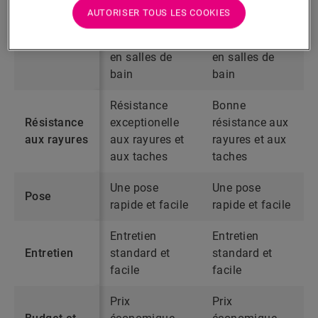
l’eau, peut être
l’eau, peut être
AUTORISER TOUS LES COOKIES
Résistance
utilisée
utilisée
à l’eau
en cuisine ou
en cuisine ou
en salles de
en salles de
bain
bain
Résistance
Bonne
Résistance
exceptionelle
résistance aux
aux rayures
aux rayures et
rayures et aux
aux taches
taches
Une pose
Une pose
Pose
rapide et facile
rapide et facile
Entretien
Entretien
Entretien
standard et
standard et
facile
facile
Prix
Prix