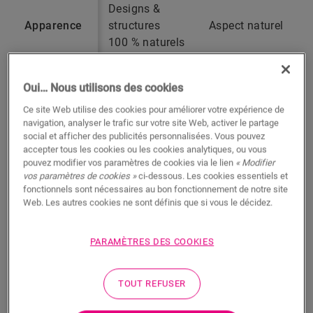
Designs &
Apparence
structures
Aspect naturel
100 % naturels
Doux et
Oui… Nous utilisons des cookies
silencieux
Avec la sous-
grâce à de
Ce site Web utilise des cookies pour améliorer votre expérience de
Insonorisé
couche
multiples
navigation, analyser le trafic sur votre site Web, activer le partage
social et afficher des publicités personnalisées. Vous pouvez
adéquate
couches
accepter tous les cookies ou les cookies analytiques, ou vous
d’absorption
pouvez modifier vos paramètres de cookies via le lien
« Modifier
du son
vos paramètres de cookies »
ci-dessous. Les cookies essentiels et
fonctionnels sont nécessaires au bon fonctionnement de notre site
Web. Les autres cookies ne sont définis que si vous le décidez.
Compatible,
Compatible,
Chauffage
bonne
bonne
au sol
conductivité
conductivité
PARAMÈTRES DES COOKIES
thermique
thermique
TOUT REFUSER
Surface
Surface
résistante à
résistante à