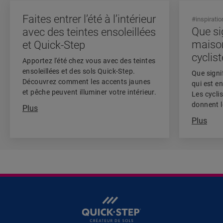
Faites entrer l’été à l’intérieur
#inspiratio
Que sig
avec des teintes ensoleillées
maison
et Quick-Step
cyclis
Apportez l'été chez vous avec des teintes
ensoleillées et des sols Quick-Step.
Que signi
Découvrez comment les accents jaunes
qui est e
et pêche peuvent illuminer votre intérieur.
Les cycli
donnent l
Plus
maison.
Plus