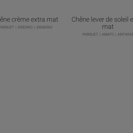
êne crème extra mat
Chêne lever de soleil 
mat
PARQUET
DISEGNO
DIS4856S
PARQUET
AMATO
AMT400