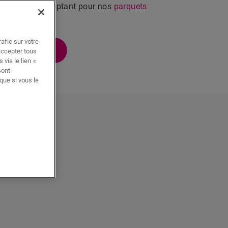
vos rêves, en optant pour nos
parquets
afic sur votre
E CHAMBRE
accepter tous
 via le lien
«
sont
que si vous le
ambre