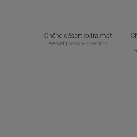
Chêne désert extra mat
Ch
PARQUET
CASCADA
CASC5111
P