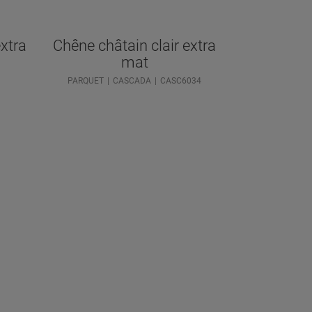
extra
Chêne châtain clair extra
mat
3
PARQUET
CASCADA
CASC6034