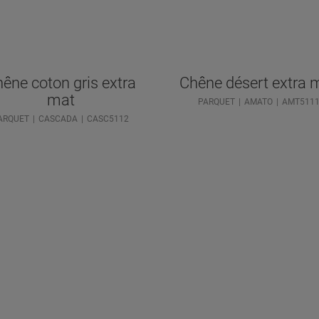
êne coton gris extra
Chêne désert extra 
mat
PARQUET
AMATO
AMT511
ARQUET
CASCADA
CASC5112