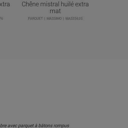
xtra
Chêne mistral huilé extra
mat
76
PARQUET
MASSIMO
MAS3563S