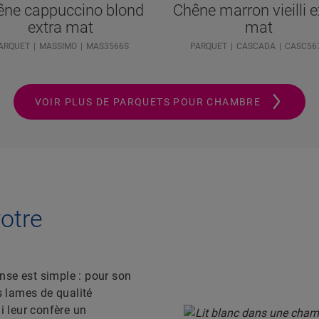
êne cappuccino blond
Chêne marron vieilli e
extra mat
mat
ARQUET
MASSIMO
MAS3566S
PARQUET
CASCADA
CASC56
VOIR PLUS DE PARQUETS POUR CHAMBRE
votre
nse est simple : pour son
s lames de qualité
i leur confère un