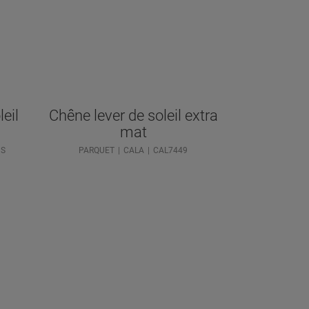
eil
Chêne lever de soleil extra
mat
3S
PARQUET
CALA
CAL7449