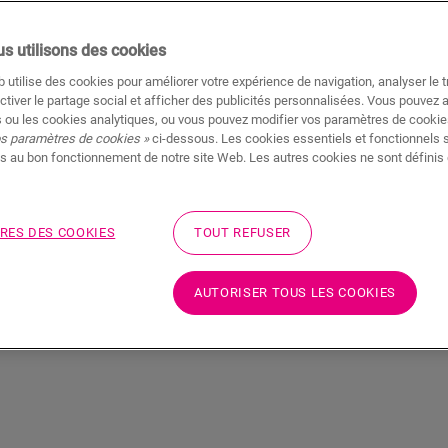
ble du
chaleureuse et confortable, comme dans 
hambre
véritables à la beauté naturelle.
s utilisons des cookies
 utilise des cookies pour améliorer votre expérience de navigation, analyser le tr
DÉCOUVRIR TOUS LES PARQUETS D
ctiver le partage social et afficher des publicités personnalisées. Vous pouvez 
 ou les cookies analytiques, ou vous pouvez modifier vos paramètres de cookies
os paramètres de cookies »
ci-dessous. Les cookies essentiels et fonctionnels 
s au bon fonctionnement de notre site Web. Les autres cookies ne sont définis 
uvrir tous les parquets de ch
RES DES COOKIES
TOUT REFUSER
AUTORISER TOUS LES COOKIES