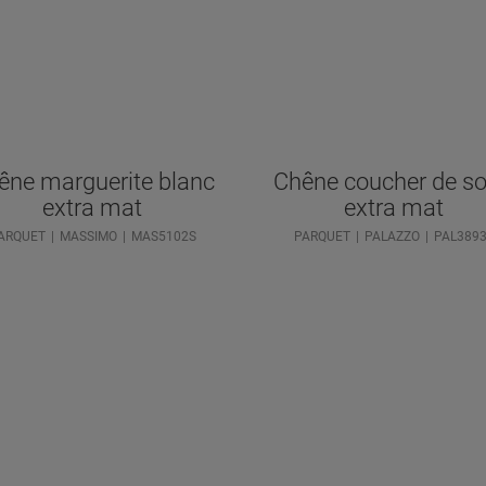
êne marguerite blanc
Chêne coucher de sol
extra mat
extra mat
ARQUET
MASSIMO
MAS5102S
PARQUET
PALAZZO
PAL389