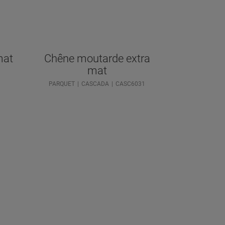
mat
Chêne moutarde extra
mat
1
PARQUET
CASCADA
CASC6031