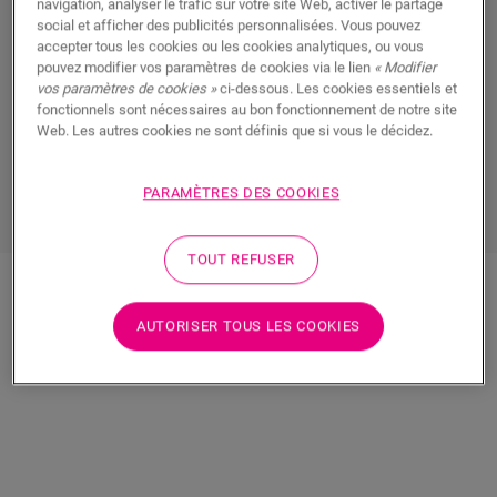
navigation, analyser le trafic sur votre site Web, activer le partage
Nos
profilés intelligents pour sols en vinyle peuvent faire
social et afficher des publicités personnalisées. Vous pouvez
beaucoup de choses
: non seulement ils égalisent les
accepter tous les cookies ou les cookies analytiques, ou vous
pouvez modifier vos paramètres de cookies via le lien
« Modifier
différences de hauteur et permettent au sol de s’étirer,
vos paramètres de cookies »
ci-dessous. Les cookies essentiels et
mais ils permettent également de combiner votre sol
fonctionnels sont nécessaires au bon fonctionnement de notre site
Alpha Vinyl avec n’importe quel autre type de sol. Et,
Web. Les autres cookies ne sont définis que si vous le décidez.
comme tous les accessoires de chez Quick-Step, ils sont
super faciles à poser.
PARAMÈTRES DES COOKIES
TOUT REFUSER
AUTORISER TOUS LES COOKIES
Découvrez tous nos
profilés