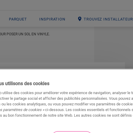
PARQUET
INSPIRATION
TROUVEZ INSTALLATEU
OUR POSER UN SOL EN VINYLE.
ur poser un sol en
s utilisons des cookies
 utilise des cookies pour améliorer votre expérience de navigation, analyser le tr
ctiver le partage social et afficher des publicités personnalisées. Vous pouvez 
 ou les cookies analytiques, ou vous pouvez modifier vos paramètres de cookies
os paramètres de cookies »
ci-dessous. Les cookies essentiels et fonctionnels 
s au bon fonctionnement de notre site Web. Les autres cookies ne sont définis 
nes d’outils différents grâce à notre
système
avoir les outils suivants à portée de main pour