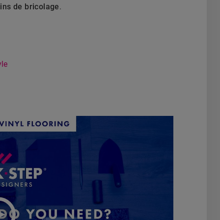
ns de bricolage
.
yle