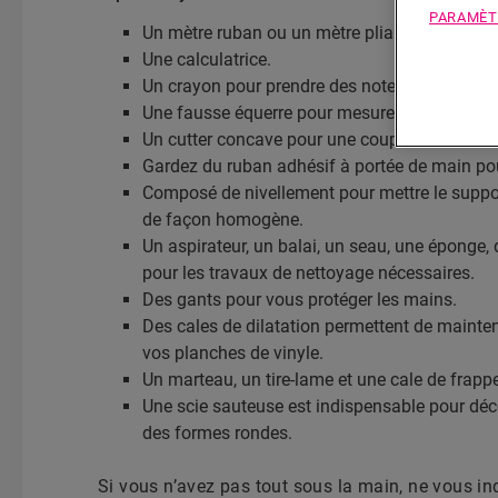
PARAMÈT
Un mètre ruban ou un mètre pliant pour mesur
Une calculatrice.
Un crayon pour prendre des notes et marquer l
Une fausse équerre pour mesurer les coins.
Un cutter concave pour une coupe facile.
Gardez du ruban adhésif à portée de main pou
Composé de nivellement pour mettre le support
de façon homogène.
Un aspirateur, un balai, un seau, une éponge, d
pour les travaux de nettoyage nécessaires.
Des gants pour vous protéger les mains.
Des cales de dilatation permettent de mainten
vos planches de vinyle.
Un marteau, un tire-lame et une cale de frapp
Une scie sauteuse est indispensable pour déc
des formes rondes.
Si vous n’avez pas tout sous la main, ne vous inq