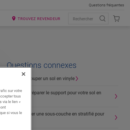
Questions fréquentes
R
TROUVEZ REVENDEUR
Questions connexes
Comment couper un sol en vinyle
afic sur votre
Comment préparer le support pour votre sol en
accepter tous
vinyle
 via le lien
«
sont
que si vous le
Puis-je utiliser une sous-couche en stratifié pour
vinyle?