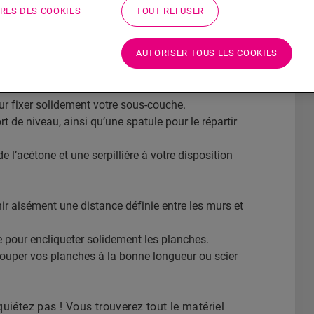
RES DES COOKIES
TOUT REFUSER
er votre pièce.
es lignes de coupe et de sciage.
AUTORISER TOUS LES COOKIES
r fixer solidement votre sous-couche.
 de niveau, ainsi qu’une spatule pour le répartir
e l’acétone et une serpillière à votre disposition
ir aisément une distance définie entre les murs et
e pour encliqueter solidement les planches.
ouper vos planches à la bonne longueur ou scier
uiétez pas ! Vous trouverez tout le matériel