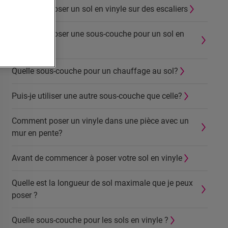
Comment poser un sol en vinyle sur des escaliers
Comment poser une sous-couche pour un sol en
vinyle
Quelle sous-couche pour un chauffage au sol?
Puis-je utiliser une autre sous-couche que celle?
Comment poser un vinyle dans une pièce avec un
mur en pente?
Avant de commencer à poser votre sol en vinyle
Quelle est la longueur de sol maximale que je peux
poser ?
Quelle sous-couche pour les sols en vinyle ?