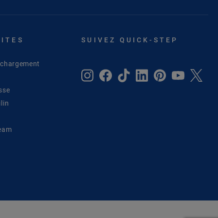
SITES
SUIVEZ QUICK-STEP
léchargement
sse
lin
Team